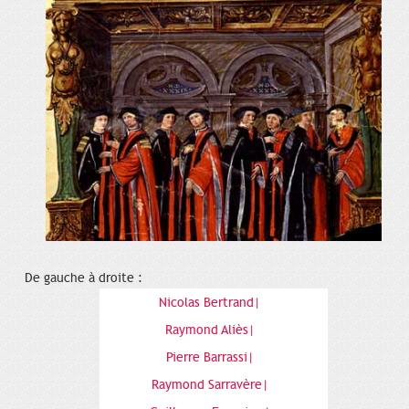
De gauche à droite :
Nicolas Bertrand|
Raymond Aliès|
Pierre Barrassi|
Raymond Sarravère|