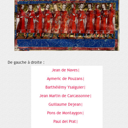
De gauche à droite :
Jean de Naves|
Aymeric de Pouzans|
Barthélémy Ysalguier|
Jean Martin de Carcassonne|
Guillaume Dejean|
Pons de Montaygon|
Paul del Prat|