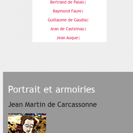
Bertrand de Palais|
Raymond Faure|
Guillaume de Gaudia|
Jean de Castelnau|
Jean Auque|
Portrait et armoiries
Jean Martin de Carcassonne