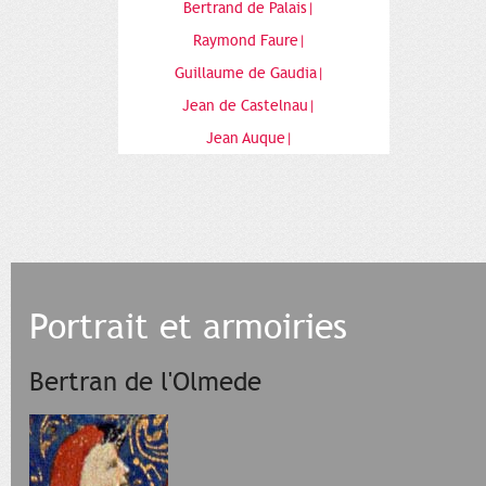
Bertrand de Palais|
Raymond Faure|
Guillaume de Gaudia|
Jean de Castelnau|
Jean Auque|
Portrait et armoiries
Bertran de l'Olmede