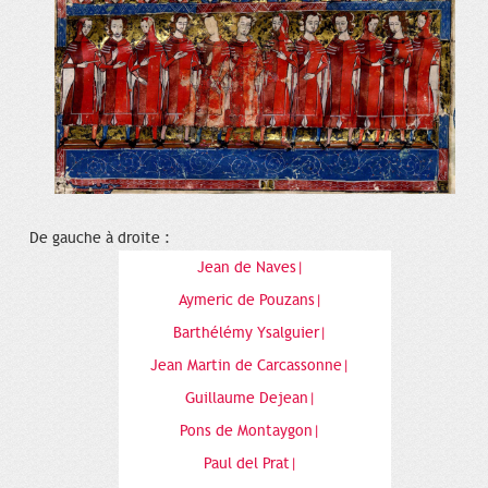
De gauche à droite :
Jean de Naves|
Aymeric de Pouzans|
Barthélémy Ysalguier|
Jean Martin de Carcassonne|
Guillaume Dejean|
Pons de Montaygon|
Paul del Prat|