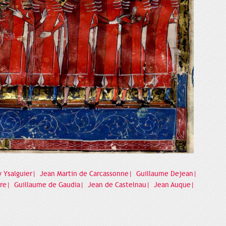
 Ysalguier|
Jean Martin de Carcassonne|
Guillaume Dejean|
ure|
Guillaume de Gaudia|
Jean de Castelnau|
Jean Auque|