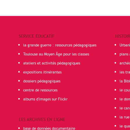
SERVICE ÉDUCATIF
HISTOI
la grande guerre : ressources pédagogiques
Urban
Toulouse au Moyen Âge pour les classes
plans 
ateliers et activités pédagogiques
arché
expositions itinérantes
les t
dossiers pédagogiques
la Bib
centre de ressources
le cou
albums d'images sur Flickr
le do
le can
la rue
LES ARCHIVES EN LIGNE
le qua
base de données documentaire