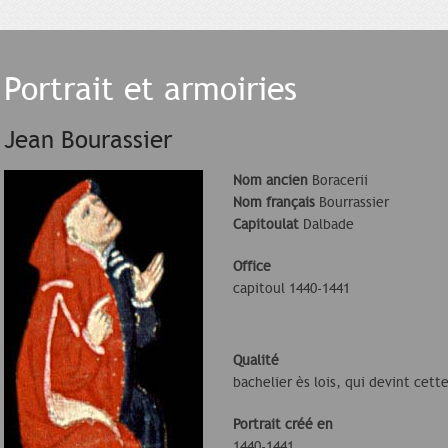
Portrait et armoiries
Jean Bourassier
Nom ancien
Boracerii
Nom français
Bourrassier
Capitoulat
Dalbade
Office
capitoul 1440-1441
Qualité
bachelier ès lois, qui devint cette
Portrait créé en
1440-1441