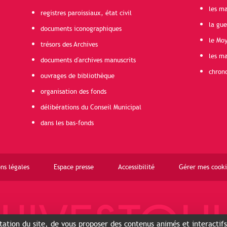
les ma
registres paroissiaux, état civil
la gu
documents iconographiques
le Mo
trésors des Archives
les ma
documents d'archives manuscrits
chron
ouvrages de bibliothèque
organisation des fonds
délibérations du Conseil Municipal
dans les bas-fonds
ns légales
Espace presse
Accessibilité
Gérer mes cooki
ntation du site, de vous proposer des contenus animés et interactif