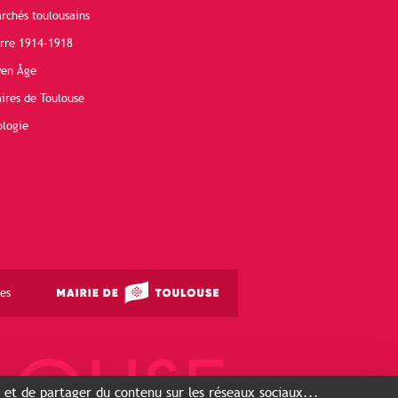
rchés toulousains
erre 1914-1918
yen Âge
ires de Toulouse
ologie
es
s et de partager du contenu sur les réseaux sociaux...