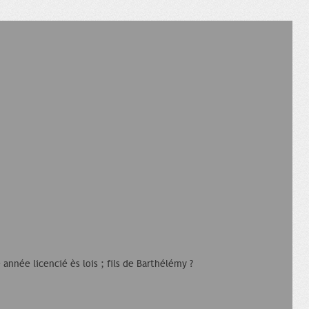
 année licencié ès lois ; fils de Barthélémy ?