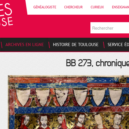
GÉNÉALOGISTE
CHERCHEUR
CURIEUX
ENSEIGNA
ARCHIVES EN LIGNE
HISTOIRE DE TOULOUSE
SERVICE É
BB 273, chroniqu