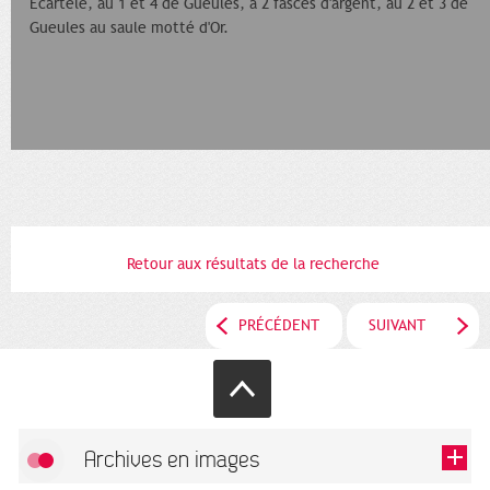
Ecartelé, au 1 et 4 de Gueules, à 2 fasces d'argent, au 2 et 3 de
Gueules au saule motté d'Or.
Retour aux résultats de la recherche
PRÉCÉDENT
SUIVANT
Archives en images