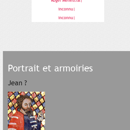
Roger Menestral|
inconnu|
inconnu|
Portrait et armoiries
Jean ?