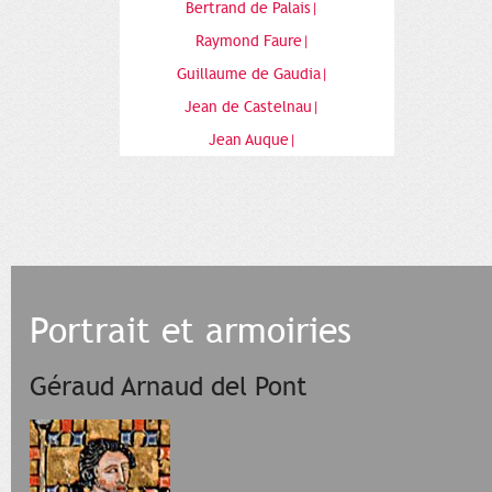
Bertrand de Palais|
Raymond Faure|
Guillaume de Gaudia|
Jean de Castelnau|
Jean Auque|
Portrait et armoiries
Géraud Arnaud del Pont