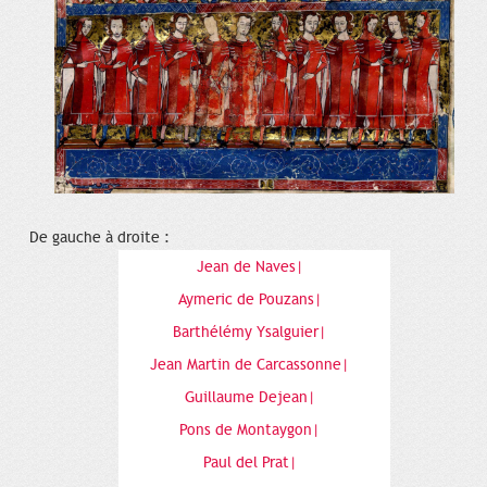
De gauche à droite :
Jean de Naves|
Aymeric de Pouzans|
Barthélémy Ysalguier|
Jean Martin de Carcassonne|
Guillaume Dejean|
Pons de Montaygon|
Paul del Prat|