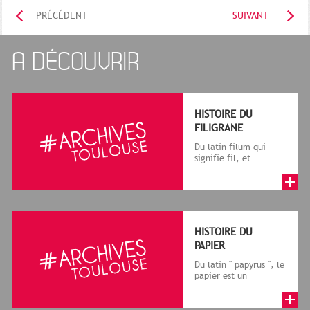
PRÉCÉDENT
SUIVANT
A DÉCOUVRIR
HISTOIRE DU
FILIGRANE
Du latin filum qui
signifie fil, et
granum, grain, le
terme désigne, dans
le cadre de la f...
HISTOIRE DU
PAPIER
Du latin " papyrus ", le
papier est un
matériau fabriqué
avec des fibres
végétales réduite...