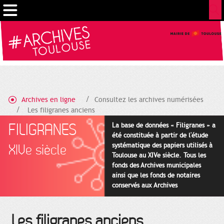
Gestion de vos préférences sur les cookies
Archives en ligne
Consultez les archives numérisées
Les filigranes anciens
FILIGRANES
La base de données « Filigranes » a
été constituée à partir de l'étude
systématique des papiers utilisés à
XIVe siècle
Toulouse au XIVe siècle. Tous les
fonds des Archives municipales
ainsi que les fonds de notaires
conservés aux Archives
départementales pour cette
période ont été utilisés en priorité.
Les filigranes anciens