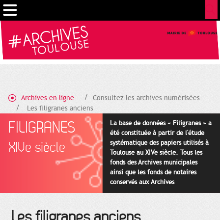
Gestion de vos préférences sur les cookies
Archives en ligne
Consultez les archives numérisées
Les filigranes anciens
FILIGRANES
La base de données « Filigranes » a
été constituée à partir de l'étude
systématique des papiers utilisés à
XIVe siècle
Toulouse au XIVe siècle. Tous les
fonds des Archives municipales
ainsi que les fonds de notaires
conservés aux Archives
départementales pour cette
période ont été utilisés en priorité.
Les filigranes anciens