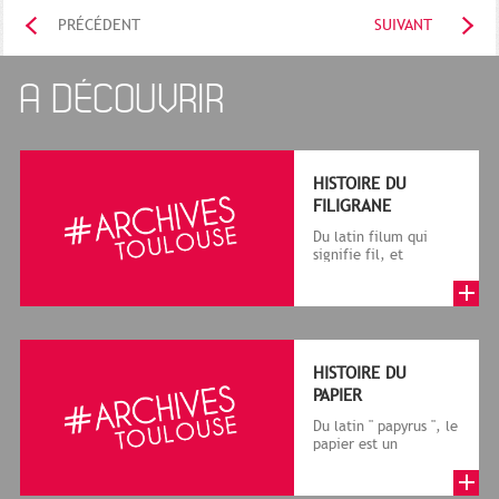
PRÉCÉDENT
SUIVANT
A DÉCOUVRIR
HISTOIRE DU
FILIGRANE
Du latin filum qui
signifie fil, et
granum, grain, le
terme désigne, dans
le cadre de la f...
HISTOIRE DU
PAPIER
Du latin " papyrus ", le
papier est un
matériau fabriqué
avec des fibres
végétales réduite...