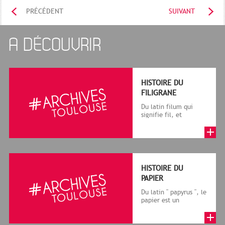
PRÉCÉDENT
SUIVANT
A DÉCOUVRIR
HISTOIRE DU
FILIGRANE
Du latin filum qui
signifie fil, et
granum, grain, le
terme désigne, dans
le cadre de la f...
HISTOIRE DU
PAPIER
Du latin " papyrus ", le
papier est un
matériau fabriqué
avec des fibres
végétales réduite...