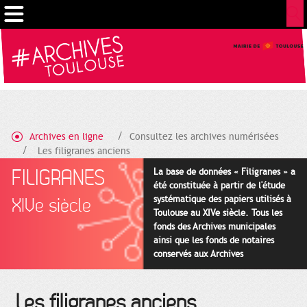
Gestion de vos préférences sur les cookies
Archives en ligne
Consultez les archives numérisées
Les filigranes anciens
FILIGRANES
La base de données « Filigranes » a
été constituée à partir de l'étude
systématique des papiers utilisés à
XIVe siècle
Toulouse au XIVe siècle. Tous les
fonds des Archives municipales
ainsi que les fonds de notaires
conservés aux Archives
départementales pour cette
période ont été utilisés en priorité.
Les filigranes anciens