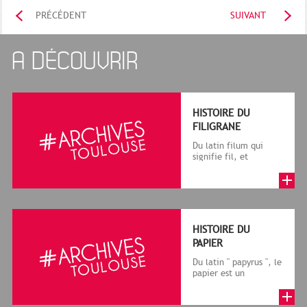
PRÉCÉDENT
SUIVANT
A DÉCOUVRIR
HISTOIRE DU
FILIGRANE
Du latin filum qui
signifie fil, et
granum, grain, le
terme désigne, dans
le cadre de la f...
HISTOIRE DU
PAPIER
Du latin " papyrus ", le
papier est un
matériau fabriqué
avec des fibres
végétales réduite...