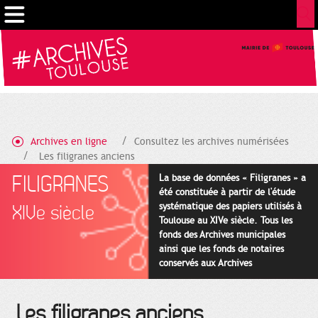
Gestion de vos préférences sur les cookies
Archives en ligne
Consultez les archives numérisées
Les filigranes anciens
FILIGRANES
La base de données « Filigranes » a
été constituée à partir de l'étude
systématique des papiers utilisés à
XIVe siècle
Toulouse au XIVe siècle. Tous les
fonds des Archives municipales
ainsi que les fonds de notaires
conservés aux Archives
départementales pour cette
période ont été utilisés en priorité.
Les filigranes anciens