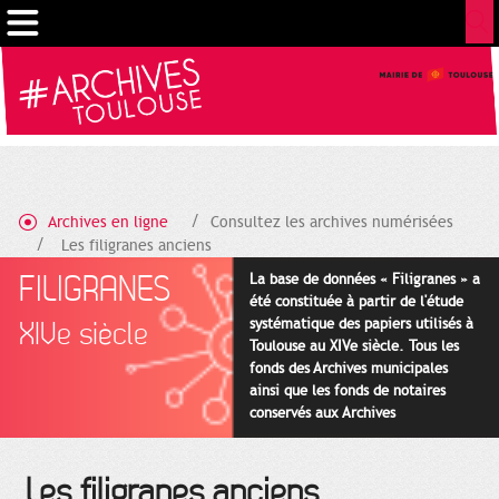
Gestion de vos préférences sur les cookies
Archives en ligne
Consultez les archives numérisées
Les filigranes anciens
FILIGRANES
La base de données « Filigranes » a
été constituée à partir de l'étude
systématique des papiers utilisés à
XIVe siècle
Toulouse au XIVe siècle. Tous les
fonds des Archives municipales
ainsi que les fonds de notaires
conservés aux Archives
départementales pour cette
période ont été utilisés en priorité.
Les filigranes anciens