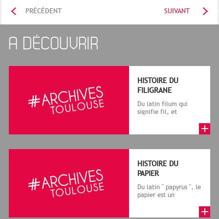
PRÉCÉDENT
SUIVANT
A DÉCOUVRIR
HISTOIRE DU
FILIGRANE
Du latin filum qui
signifie fil, et
granum, grain, le
terme désigne, dans
le cadre de la f...
HISTOIRE DU
PAPIER
Du latin " papyrus ", le
papier est un
matériau fabriqué
avec des fibres
végétales réduite...