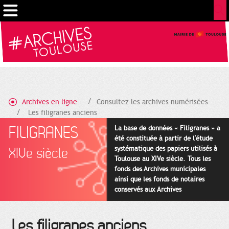
Gestion de vos préférences sur les cookies
Archives en ligne
Consultez les archives numérisées
Les filigranes anciens
FILIGRANES
La base de données « Filigranes » a
été constituée à partir de l'étude
systématique des papiers utilisés à
XIVe siècle
Toulouse au XIVe siècle. Tous les
fonds des Archives municipales
ainsi que les fonds de notaires
conservés aux Archives
départementales pour cette
période ont été utilisés en priorité.
Les filigranes anciens