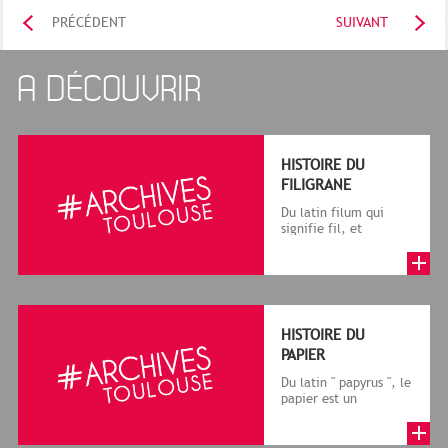
PRÉCÉDENT
SUIVANT
A DÉCOUVRIR
HISTOIRE DU
FILIGRANE
Du latin filum qui
signifie fil, et
granum, grain, le
terme désigne, dans
le cadre de la f...
HISTOIRE DU
PAPIER
Du latin " papyrus ", le
papier est un
matériau fabriqué
avec des fibres
végétales réduite...