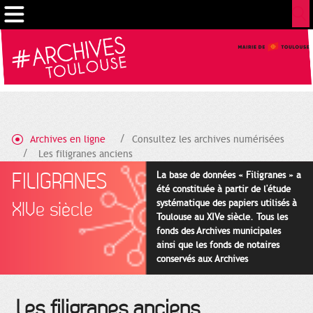
Gestion de vos préférences sur les cookies
Archives en ligne
Consultez les archives numérisées
Les filigranes anciens
FILIGRANES
La base de données « Filigranes » a
été constituée à partir de l'étude
systématique des papiers utilisés à
XIVe siècle
Toulouse au XIVe siècle. Tous les
fonds des Archives municipales
ainsi que les fonds de notaires
conservés aux Archives
départementales pour cette
période ont été utilisés en priorité.
Les filigranes anciens