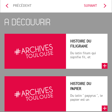
PRÉCÉDENT
SUIVANT
A DÉCOUVRIR
HISTOIRE DU
FILIGRANE
Du latin filum qui
signifie fil, et
granum, grain, le
terme désigne, dans
le cadre de la f...
HISTOIRE DU
PAPIER
Du latin " papyrus ", le
papier est un
matériau fabriqué
avec des fibres
végétales réduite...