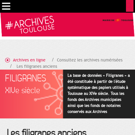
Gestion de vos préférences sur les cookies
Archives en ligne
Consultez les archives numérisées
Les filigranes anciens
FILIGRANES
La base de données « Filigranes » a
été constituée à partir de l'étude
systématique des papiers utilisés à
XIVe siècle
Toulouse au XIVe siècle. Tous les
fonds des Archives municipales
ainsi que les fonds de notaires
conservés aux Archives
départementales pour cette
période ont été utilisés en priorité.
Les filigranes anciens