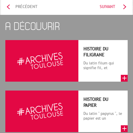
PRÉCÉDENT
SUIVANT
A DÉCOUVRIR
HISTOIRE DU
FILIGRANE
Du latin filum qui
signifie fil, et
granum, grain, le
terme désigne, dans
le cadre de la f...
HISTOIRE DU
PAPIER
Du latin " papyrus ", le
papier est un
matériau fabriqué
avec des fibres
végétales réduite...