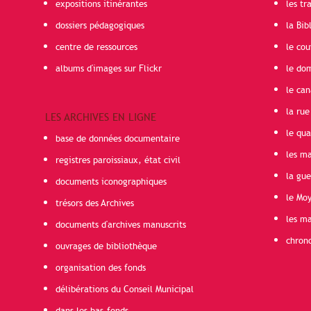
expositions itinérantes
les t
dossiers pédagogiques
la Bib
centre de ressources
le cou
albums d'images sur Flickr
le do
le can
la rue
LES ARCHIVES EN LIGNE
le qua
base de données documentaire
les ma
registres paroissiaux, état civil
la gu
documents iconographiques
le Mo
trésors des Archives
les ma
documents d'archives manuscrits
chron
ouvrages de bibliothèque
organisation des fonds
délibérations du Conseil Municipal