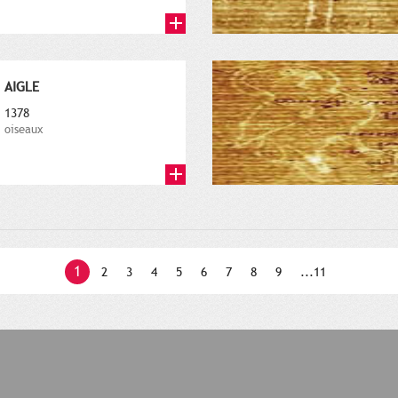
AIGLE
1378
oiseaux
1
2
3
4
5
6
7
8
9
...11