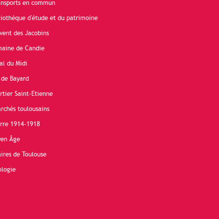
ransports en commun
liothèque d'étude et du patrimoine
vent des Jacobins
maine de Candie
al du Midi
 de Bayard
rtier Saint-Etienne
rchés toulousains
erre 1914-1918
yen Âge
ires de Toulouse
ologie