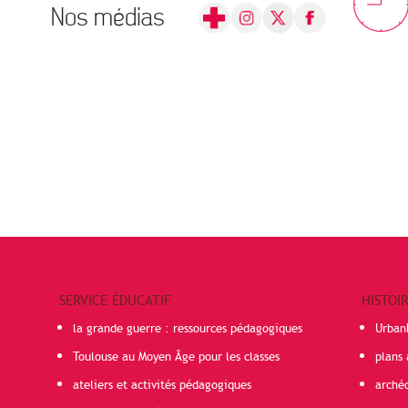
Nos médias
SERVICE ÉDUCATIF
HISTOI
la grande guerre : ressources pédagogiques
Urban
Toulouse au Moyen Âge pour les classes
plans 
ateliers et activités pédagogiques
arché