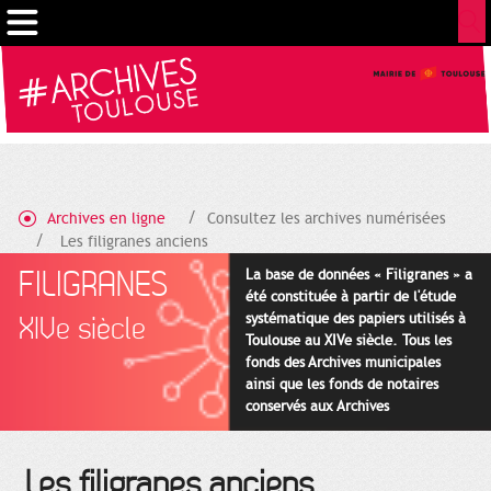
Gestion de vos préférences sur les cookies
Archives en ligne
Consultez les archives numérisées
Les filigranes anciens
FILIGRANES
La base de données « Filigranes » a
été constituée à partir de l'étude
systématique des papiers utilisés à
XIVe siècle
Toulouse au XIVe siècle. Tous les
fonds des Archives municipales
ainsi que les fonds de notaires
conservés aux Archives
départementales pour cette
période ont été utilisés en priorité.
Les filigranes anciens