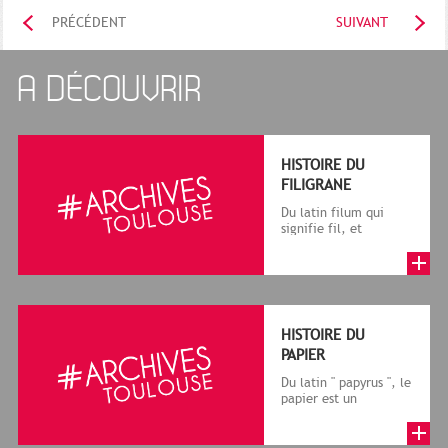
PRÉCÉDENT
SUIVANT
A DÉCOUVRIR
HISTOIRE DU
FILIGRANE
Du latin filum qui
signifie fil, et
granum, grain, le
terme désigne, dans
le cadre de la f...
HISTOIRE DU
PAPIER
Du latin " papyrus ", le
papier est un
matériau fabriqué
avec des fibres
végétales réduite...