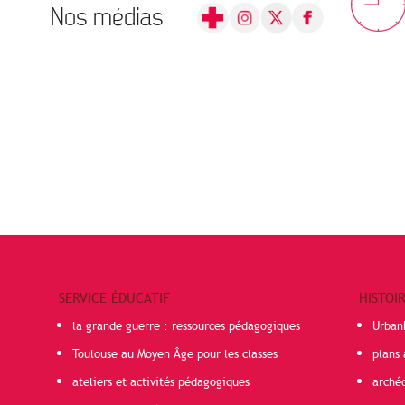
Nos médias
SERVICE ÉDUCATIF
HISTOI
la grande guerre : ressources pédagogiques
Urban
Toulouse au Moyen Âge pour les classes
plans 
ateliers et activités pédagogiques
arché