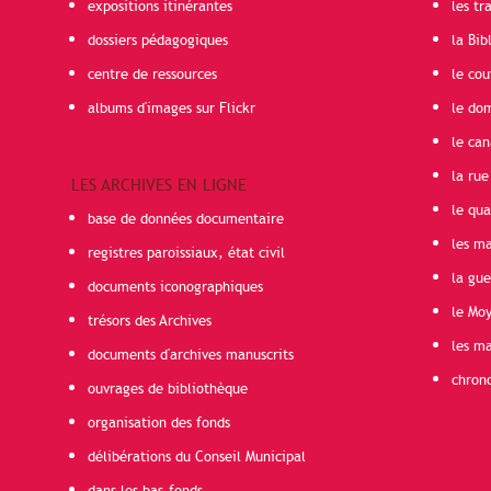
expositions itinérantes
les t
dossiers pédagogiques
la Bib
centre de ressources
le cou
albums d'images sur Flickr
le do
le can
la rue
LES ARCHIVES EN LIGNE
le qua
base de données documentaire
les ma
registres paroissiaux, état civil
la gu
documents iconographiques
le Mo
trésors des Archives
les ma
documents d'archives manuscrits
chron
ouvrages de bibliothèque
organisation des fonds
délibérations du Conseil Municipal