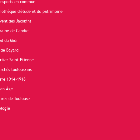
ransports en commun
liothèque d'étude et du patrimoine
vent des Jacobins
maine de Candie
al du Midi
 de Bayard
rtier Saint-Etienne
rchés toulousains
erre 1914-1918
yen Âge
ires de Toulouse
ologie