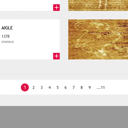
AIGLE
1378
oiseaux
1
2
3
4
5
6
7
8
9
...11