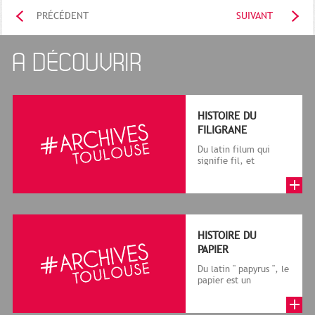
PRÉCÉDENT
SUIVANT
A DÉCOUVRIR
HISTOIRE DU
FILIGRANE
Du latin filum qui
signifie fil, et
granum, grain, le
terme désigne, dans
le cadre de la f...
HISTOIRE DU
PAPIER
Du latin " papyrus ", le
papier est un
matériau fabriqué
avec des fibres
végétales réduite...