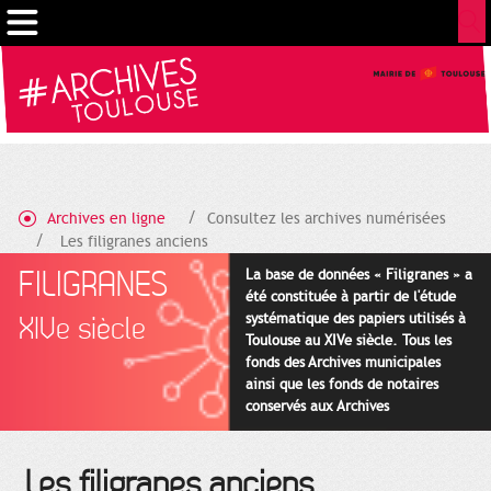
Gestion de vos préférences sur les cookies
Archives en ligne
Consultez les archives numérisées
Les filigranes anciens
FILIGRANES
La base de données « Filigranes » a
été constituée à partir de l'étude
systématique des papiers utilisés à
XIVe siècle
Toulouse au XIVe siècle. Tous les
fonds des Archives municipales
ainsi que les fonds de notaires
conservés aux Archives
départementales pour cette
période ont été utilisés en priorité.
Les filigranes anciens