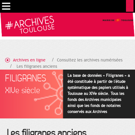
Gestion de vos préférences sur les cookies
Archives en ligne
Consultez les archives numérisées
Les filigranes anciens
FILIGRANES
La base de données « Filigranes » a
été constituée à partir de l'étude
systématique des papiers utilisés à
XIVe siècle
Toulouse au XIVe siècle. Tous les
fonds des Archives municipales
ainsi que les fonds de notaires
conservés aux Archives
départementales pour cette
période ont été utilisés en priorité.
Les filigranes anciens