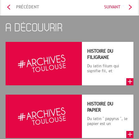
PRÉCÉDENT
SUIVANT
A DÉCOUVRIR
HISTOIRE DU
FILIGRANE
Du latin filum qui
signifie fil, et
granum, grain, le
terme désigne, dans
le cadre de la f...
HISTOIRE DU
PAPIER
Du latin " papyrus ", le
papier est un
matériau fabriqué
avec des fibres
végétales réduite...