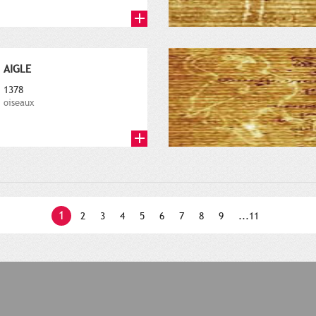
AIGLE
1378
oiseaux
1
2
3
4
5
6
7
8
9
...11