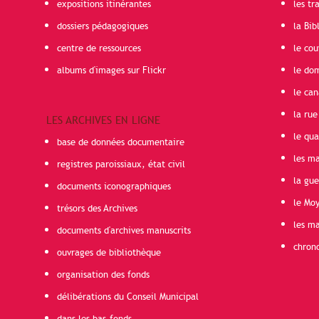
expositions itinérantes
les t
dossiers pédagogiques
la Bib
centre de ressources
le cou
albums d'images sur Flickr
le do
le can
la rue
LES ARCHIVES EN LIGNE
le qua
base de données documentaire
les ma
registres paroissiaux, état civil
la gu
documents iconographiques
le Mo
trésors des Archives
les ma
documents d'archives manuscrits
chron
ouvrages de bibliothèque
organisation des fonds
délibérations du Conseil Municipal