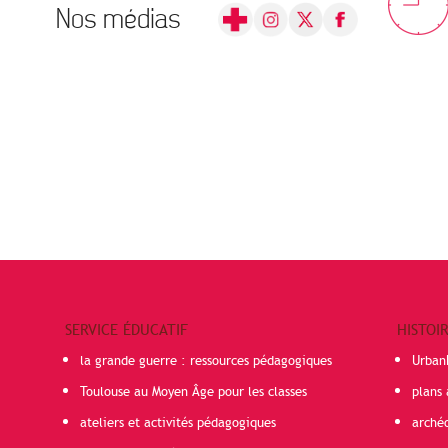
Nos médias
SERVICE ÉDUCATIF
HISTOI
la grande guerre : ressources pédagogiques
Urban
Toulouse au Moyen Âge pour les classes
plans 
ateliers et activités pédagogiques
arché