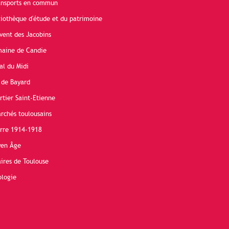
ransports en commun
liothèque d'étude et du patrimoine
vent des Jacobins
maine de Candie
al du Midi
 de Bayard
rtier Saint-Etienne
rchés toulousains
erre 1914-1918
yen Âge
ires de Toulouse
ologie