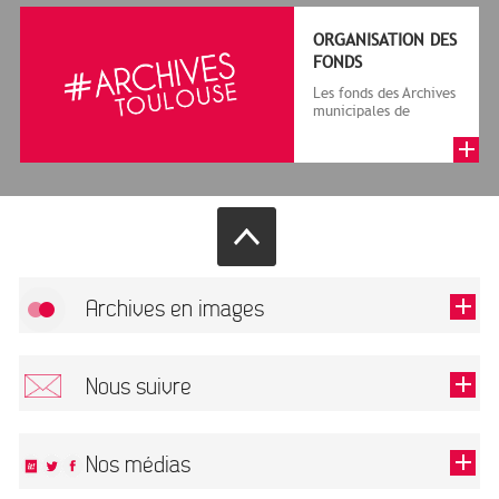
ORGANISATION DES
FONDS
Les fonds des Archives
municipales de
Toulouse comprennent
des archives publiques
et des a...
Archives en images
Autoriser
FlickR (badge) est désactivé.
Nous suivre
TOUTES LES IMAGES
Renseigner votre email pour recevoir notre lettre d'information.
Nos médias