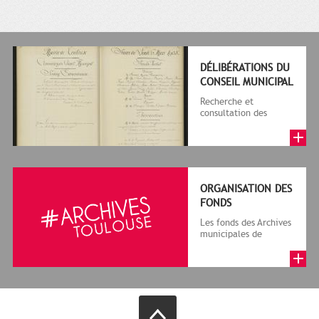
DÉLIBÉRATIONS DU
CONSEIL MUNICIPAL
Recherche et
consultation des
délibérations
numérisées
ORGANISATION DES
FONDS
Les fonds des Archives
municipales de
Toulouse comprennent
des archives publiques
et des a...