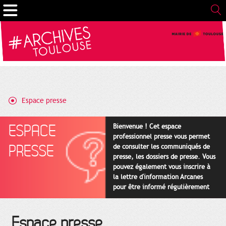
Gestion de vos préférences sur les cookies
Espace presse
ESPACE
Bienvenue ! Cet espace
professionnel presse vous permet
PRESSE
de consulter les communiqués de
presse, les dossiers de presse. Vous
pouvez également vous inscrire à
la lettre d'information Arcanes
pour être informé régulièrement
des actualités des Archives
(rubrique Nous suivre en bas de
page).
Espace presse