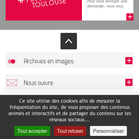
Pour nous envoyer une
demande, nous vous
remercions de bien
vouloir renseigner le
formulai...
Archives en images
Autoriser
FlickR (badge) est désactivé.
Nous suivre
TOUTES LES IMAGES
Renseigner votre email pour recevoir notre lettre d'information.
Ce site utilise des cookies afin de mesurer la
Nos médias
fréquentation du site, de vous proposer des contenus
animés et interactifs et de partager du contenu sur les
réseaux sociaux...
Nous trouver
Ce champ est exigé.
OK
Tout accepter
Tout refuser
Personnaliser