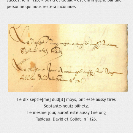
succès, le n° 126, « David et Goliat » est enfin gagné par une
personne qui nous restera inconnue.
Le dix-septie[me] dud[it] moys, ont esté aussy tirés
Septante-neufz bilhetz.
Le mesme jour, auroit esté aussy tiré ung
Tableau, David et Goliat, n° 126.