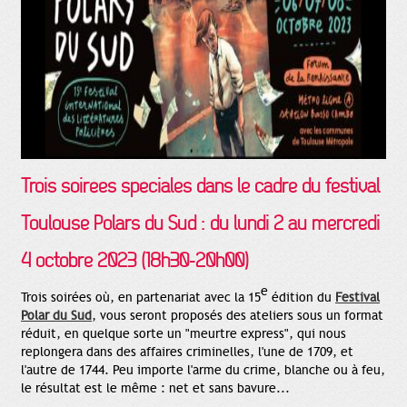
Trois soirées spéciales dans le cadre du
festival
Toulouse
Polars du Sud : du
lundi 2 au
mercredi
4 octobre 2023
(18h30-20h00)
e
Trois soirées où, en partenariat avec la 15
édition du
Festival
Polar du Sud
, vous seront proposés des ateliers sous un format
réduit, en quelque sorte un "meurtre express", qui nous
replongera dans des affaires criminelles, l'une de 1709, et
l'autre de 1744. Peu importe l'arme du crime, blanche ou à feu,
le résultat est le même : net et sans bavure...