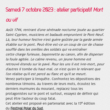
Samedi 7 octobre 2023
: atelier participatif
Mort
ou vif
Août 1744, rentrant d'une sérénade nocturne jouée au quartier
Saint-Cyprien, musiciens et badauds empruntent le Pont-Neuf.
Là, leur humeur festive n'est guère goûtée par la garde armée
établie sur le pont. Peut-être est-ce un coup de cor de chasse
soufflé dans les oreilles des soldats qui va entraîner
cette charge furieuse, bayonnette au canon, afin de disperser
la foule agitée. Le calme revenu, un jeune homme est
retrouvé étendu sur le pavé. Pour les uns il est ivre-mort, pour
d'autres il tombe du haut-mal. ce n'est qu'en le relevant que
l'on réalise qu'il est percé au flanc et qu'il se meurt
.
Venez participer à l'enquête. Confrontez les dépositions des
nombreux témoins. Au travers de leurs mots, écoutez les
derniers murmures du mourant, replacez tous les
protagonistes sur le pont et surtout, essayez de définir qui
peut être l'auteur du coup fatal.
e
Cet atelier est proposé en partenariat avec la 15
édition
du
Festival Polar du Sud
.