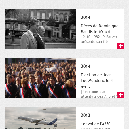
dimanche 21 et 22
novembre,...
2014
Dèces de Dominique
Baudis le 10 avril.
12.10.1982. P. Baudis
présente son fils
Dominique comme
successeur. Place de
Toulouse,...
2014
Election de Jean-
Luc Moudenc le 4
avril.
[Réactions aux
attentats des 7, 8 et 9
janvier 2015]. Place
du Capitole. 8
janvier...
2013
1er vol de l'A350