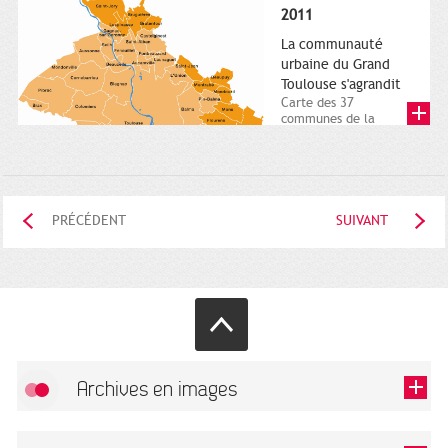
posée. Square
2011
Charles-de-Gaulle.
25...
La communauté
urbaine du Grand
Toulouse s'agrandit
Carte des 37
communes de la
communauté urbaine.
2011. Infographistes
de la Direction de...
PRÉCÉDENT
SUIVANT
Archives en images
Autoriser
FlickR (badge) est désactivé.