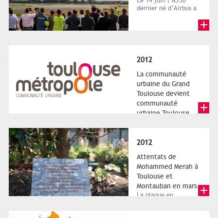
Le 14 juin l’A350
dernier né d’Airbus a
quitté le sol. Patrice
Nin, Photographie...
2012
La communauté
urbaine du Grand
Toulouse devient
communauté
urbaine Toulouse
Le nouveau logotype
de Toulouse
Métropole,
2012
représentant l'anneau
de Moëbius.
Attentats de
Mohammed Merah à
Toulouse et
Montauban en mars.
La plaque en
hommage aux
victimes de Merah est