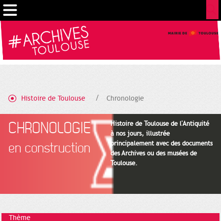
Gestion de vos préférences sur les cookies
Histoire de Toulouse
Chronologie
CHRONOLOGIE
Histoire de Toulouse de l'Antiquité
à nos jours, illustrée
principalement avec des documents
en construction
des Archives ou des musées de
Toulouse.
Thème