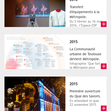
Transfert
d'équipements à la
Métropole.
Du 5 février au 16 mai
2016, l’Espace EDF
Bazacle, le Théâtre et
l’Orchestre national...
2015
La Communauté
urbaine de Toulouse
devient Métropole.
Infographie "Que fait
la Métropole pour
nous ? De la proximité
jusqu'à...
2015
Première ouverture
du Quai des Savoirs.
En attendant le quai.
22 novembre 2015.
Les samedi et