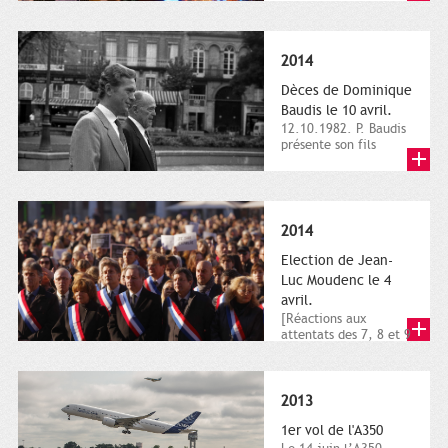
dimanche 21 et 22
novembre,...
2014
Dèces de Dominique
Baudis le 10 avril.
12.10.1982. P. Baudis
présente son fils
Dominique comme
successeur. Place de
Toulouse,...
2014
Election de Jean-
Luc Moudenc le 4
avril.
[Réactions aux
attentats des 7, 8 et 9
janvier 2015]. Place
du Capitole. 8
janvier...
2013
1er vol de l'A350