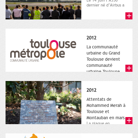
Le 14 juin l’A350
dernier né d’Airbus a
quitté le sol. Patrice
Nin, Photographie...
2012
La communauté
urbaine du Grand
Toulouse devient
communauté
urbaine Toulouse
Le nouveau logotype
de Toulouse
Métropole,
2012
représentant l'anneau
de Moëbius.
Attentats de
Mohammed Merah à
Toulouse et
Montauban en mars.
La plaque en
hommage aux
victimes de Merah est