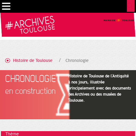
Gestion de vos préférences sur les cookies
Histoire de Toulouse
Chronologie
CHRONOLOGIE
Histoire de Toulouse de l'Antiquité
à nos jours, illustrée
principalement avec des documents
en construction
des Archives ou des musées de
Toulouse.
Thème