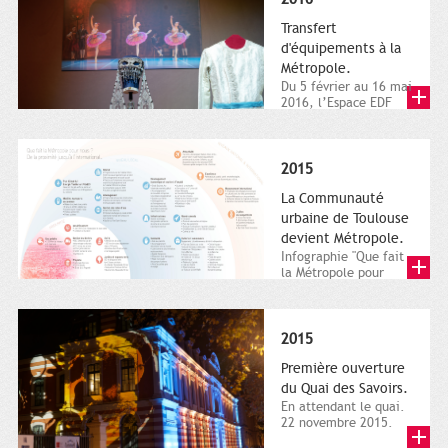
Transfert
d'équipements à la
Métropole.
Du 5 février au 16 mai
2016, l’Espace EDF
Bazacle, le Théâtre et
l’Orchestre national...
2015
La Communauté
urbaine de Toulouse
devient Métropole.
Infographie "Que fait
la Métropole pour
nous ? De la proximité
jusqu'à...
2015
Première ouverture
du Quai des Savoirs.
En attendant le quai.
22 novembre 2015.
Les samedi et