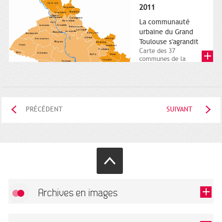
posée. Square
2011
Charles-de-Gaulle.
25...
La communauté
urbaine du Grand
Toulouse s'agrandit
Carte des 37
communes de la
communauté urbaine.
2011. Infographistes
de la Direction de...
PRÉCÉDENT
SUIVANT
Archives en images
Autoriser
FlickR (badge) est désactivé.