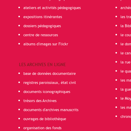
ateliers et activités pédagogiques
arché
expositions itinérantes
les t
dossiers pédagogiques
la Bib
centre de ressources
le cou
albums d'images sur Flickr
le do
le can
la rue
LES ARCHIVES EN LIGNE
le qua
base de données documentaire
les ma
registres paroissiaux, état civil
la gu
documents iconographiques
le Mo
trésors des Archives
les ma
documents d'archives manuscrits
chron
ouvrages de bibliothèque
organisation des fonds