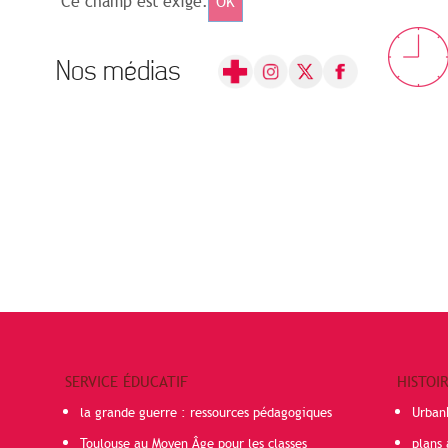
Ce champ est exigé.
OK
Nos médias
SERVICE ÉDUCATIF
HISTOI
la grande guerre : ressources pédagogiques
Urban
Toulouse au Moyen Âge pour les classes
plans 