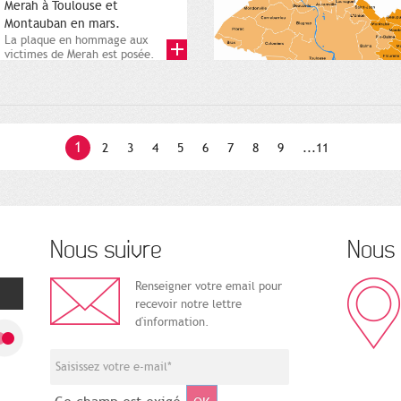
Merah à Toulouse et
Montauban en mars.
La plaque en hommage aux
victimes de Merah est posée.
Square Charles-de-Gaulle. 25...
1
2
3
4
5
6
7
8
9
...11
Nous suivre
Nous 
Renseigner votre email pour
recevoir notre lettre
d'information.