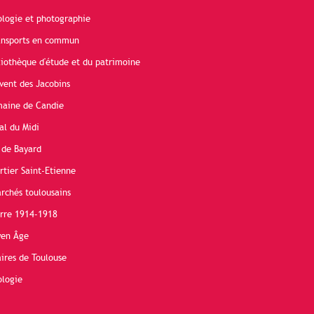
ologie et photographie
ransports en commun
liothèque d'étude et du patrimoine
vent des Jacobins
maine de Candie
al du Midi
 de Bayard
rtier Saint-Etienne
rchés toulousains
erre 1914-1918
yen Âge
ires de Toulouse
ologie