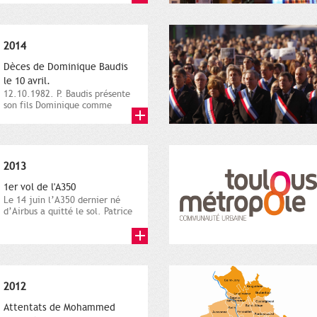
2014
Dèces de Dominique Baudis
le 10 avril.
12.10.1982. P. Baudis présente
son fils Dominique comme
successeur. Place de
Toulouse,...
2013
1er vol de l'A350
Le 14 juin l’A350 dernier né
d’Airbus a quitté le sol. Patrice
Nin, Photographie...
2012
Attentats de Mohammed