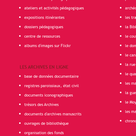
ateliers et activités pédagogiques
arché
expositions itinérantes
les t
dossiers pédagogiques
la Bib
centre de ressources
le cou
albums d'images sur Flickr
le do
le can
la rue
LES ARCHIVES EN LIGNE
le qua
base de données documentaire
les ma
registres paroissiaux, état civil
la gu
documents iconographiques
le Mo
trésors des Archives
les ma
documents d'archives manuscrits
chron
ouvrages de bibliothèque
organisation des fonds