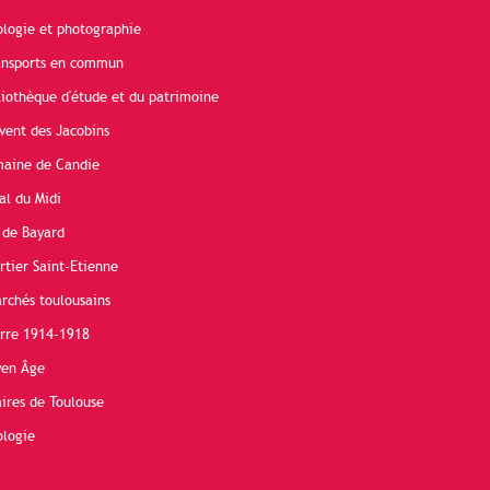
ologie et photographie
ransports en commun
liothèque d'étude et du patrimoine
vent des Jacobins
maine de Candie
al du Midi
 de Bayard
rtier Saint-Etienne
rchés toulousains
erre 1914-1918
yen Âge
ires de Toulouse
ologie