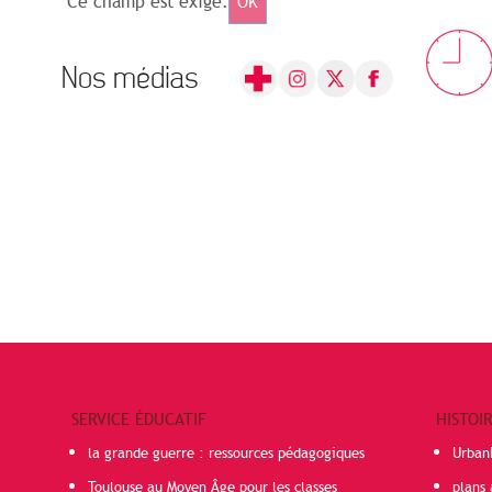
Ce champ est exigé.
OK
Nos médias
SERVICE ÉDUCATIF
HISTOI
la grande guerre : ressources pédagogiques
Urban
Toulouse au Moyen Âge pour les classes
plans 