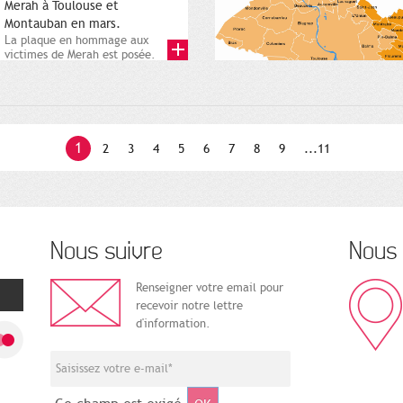
Merah à Toulouse et
Montauban en mars.
La plaque en hommage aux
victimes de Merah est posée.
Square Charles-de-Gaulle. 25...
1
2
3
4
5
6
7
8
9
...11
Nous suivre
Nous 
Renseigner votre email pour
recevoir notre lettre
d'information.