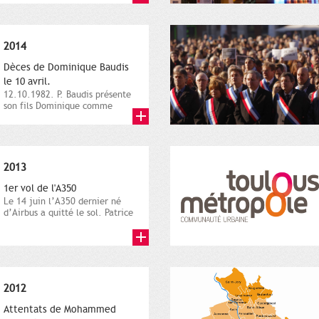
2014
Dèces de Dominique Baudis
le 10 avril.
12.10.1982. P. Baudis présente
son fils Dominique comme
successeur. Place de
Toulouse,...
2013
1er vol de l'A350
Le 14 juin l’A350 dernier né
d’Airbus a quitté le sol. Patrice
Nin, Photographie...
2012
Attentats de Mohammed