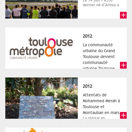
Le 14 juin l’A350
dernier né d’Airbus a
quitté le sol. Patrice
Nin, Photographie...
2012
La communauté
urbaine du Grand
Toulouse devient
communauté
urbaine Toulouse
Le nouveau logotype
de Toulouse
Métropole,
2012
représentant l'anneau
de Moëbius.
Attentats de
Mohammed Merah à
Toulouse et
Montauban en mars.
La plaque en
hommage aux
victimes de Merah est