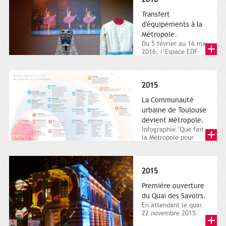
Transfert
d'équipements à la
Métropole.
Du 5 février au 16 mai
2016, l’Espace EDF
Bazacle, le Théâtre et
l’Orchestre national...
2015
La Communauté
urbaine de Toulouse
devient Métropole.
Infographie "Que fait
la Métropole pour
nous ? De la proximité
jusqu'à...
2015
Première ouverture
du Quai des Savoirs.
En attendant le quai.
22 novembre 2015.
Les samedi et