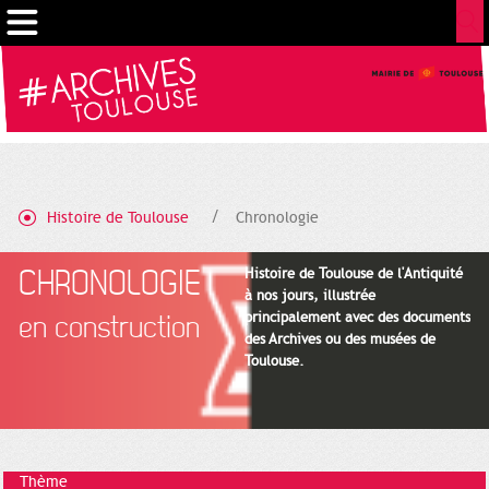
Gestion de vos préférences sur les cookies
Histoire de Toulouse
Chronologie
CHRONOLOGIE
Histoire de Toulouse de l'Antiquité
à nos jours, illustrée
principalement avec des documents
en construction
des Archives ou des musées de
Toulouse.
Thème