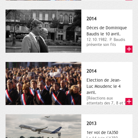
dimanche 21 et 22
novembre,...
2014
Dèces de Dominique
Baudis le 10 avril.
12.10.1982. P. Baudis
présente son fils
Dominique comme
successeur. Place de
Toulouse,...
2014
Election de Jean-
Luc Moudenc le 4
avril.
[Réactions aux
attentats des 7, 8 et 9
janvier 2015]. Place
du Capitole. 8
janvier...
2013
1er vol de l'A350