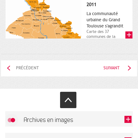
posée. Square
2011
Charles-de-Gaulle.
25...
La communauté
urbaine du Grand
Toulouse s'agrandit
Carte des 37
communes de la
communauté urbaine.
2011. Infographistes
de la Direction de...
PRÉCÉDENT
SUIVANT
Archives en images
Autoriser
FlickR (badge) est désactivé.