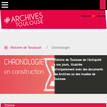
Gestion de vos préférences sur les cookies
Histoire de Toulouse
Chronologie
CHRONOLOGIE
Histoire de Toulouse de l'Antiquité
à nos jours, illustrée
principalement avec des documents
en construction
des Archives ou des musées de
Toulouse.
Thème