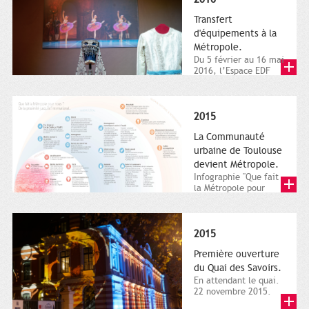
Transfert
d'équipements à la
Métropole.
Du 5 février au 16 mai
2016, l’Espace EDF
Bazacle, le Théâtre et
l’Orchestre national...
2015
La Communauté
urbaine de Toulouse
devient Métropole.
Infographie "Que fait
la Métropole pour
nous ? De la proximité
jusqu'à...
2015
Première ouverture
du Quai des Savoirs.
En attendant le quai.
22 novembre 2015.
Les samedi et