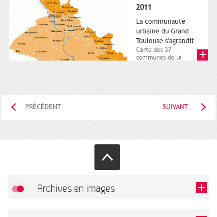
posée. Square
2011
Charles-de-Gaulle.
25...
La communauté
urbaine du Grand
Toulouse s'agrandit
Carte des 37
communes de la
communauté urbaine.
2011. Infographistes
de la Direction de...
PRÉCÉDENT
SUIVANT
Archives en images
Autoriser
FlickR (badge) est désactivé.