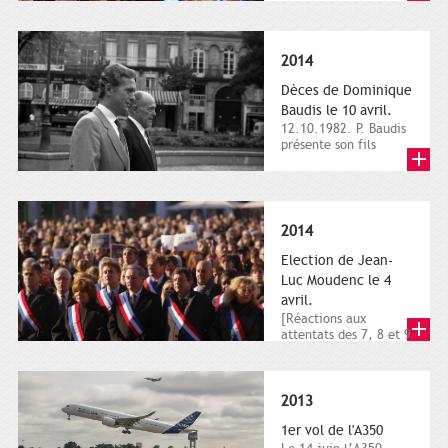
dimanche 21 et 22
novembre,...
2014
Dèces de Dominique
Baudis le 10 avril.
12.10.1982. P. Baudis
présente son fils
Dominique comme
successeur. Place de
Toulouse,...
2014
Election de Jean-
Luc Moudenc le 4
avril.
[Réactions aux
attentats des 7, 8 et 9
janvier 2015]. Place
du Capitole. 8
janvier...
2013
1er vol de l'A350