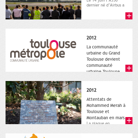
Le 14 juin l’A350
dernier né d’Airbus a
quitté le sol. Patrice
Nin, Photographie...
2012
La communauté
urbaine du Grand
Toulouse devient
communauté
urbaine Toulouse
Le nouveau logotype
de Toulouse
Métropole,
2012
représentant l'anneau
de Moëbius.
Attentats de
Mohammed Merah à
Toulouse et
Montauban en mars.
La plaque en
hommage aux
victimes de Merah est