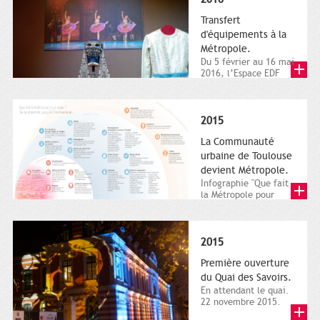
Transfert
d'équipements à la
Métropole.
Du 5 février au 16 mai
2016, l’Espace EDF
Bazacle, le Théâtre et
l’Orchestre national...
2015
La Communauté
urbaine de Toulouse
devient Métropole.
Infographie "Que fait
la Métropole pour
nous ? De la proximité
jusqu'à...
2015
Première ouverture
du Quai des Savoirs.
En attendant le quai.
22 novembre 2015.
Les samedi et