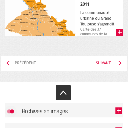
posée. Square
2011
Charles-de-Gaulle.
25...
La communauté
urbaine du Grand
Toulouse s'agrandit
Carte des 37
communes de la
communauté urbaine.
2011. Infographistes
de la Direction de...
PRÉCÉDENT
SUIVANT
Archives en images
Autoriser
FlickR (badge) est désactivé.