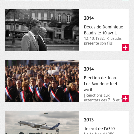
dimanche 21 et 22
novembre,...
2014
Dèces de Dominique
Baudis le 10 avril.
12.10.1982. P. Baudis
présente son fils
Dominique comme
successeur. Place de
Toulouse,...
2014
Election de Jean-
Luc Moudenc le 4
avril.
[Réactions aux
attentats des 7, 8 et 9
janvier 2015]. Place
du Capitole. 8
janvier...
2013
1er vol de l'A350