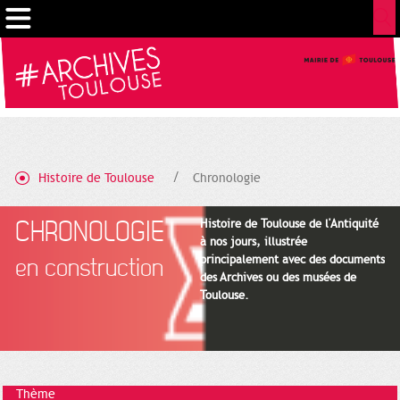
Gestion de vos préférences sur les cookies
Histoire de Toulouse
Chronologie
CHRONOLOGIE
Histoire de Toulouse de l'Antiquité
à nos jours, illustrée
principalement avec des documents
en construction
des Archives ou des musées de
Toulouse.
Thème