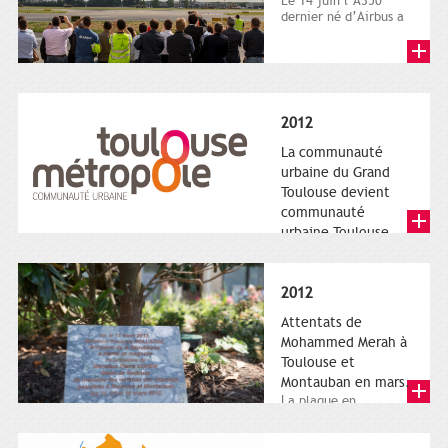
Le 14 juin l’A350
dernier né d’Airbus a
quitté le sol. Patrice
Nin, Photographie...
2012
La communauté
urbaine du Grand
Toulouse devient
communauté
urbaine Toulouse
Le nouveau logotype
de Toulouse
Métropole,
2012
représentant l'anneau
de Moëbius.
Attentats de
Mohammed Merah à
Toulouse et
Montauban en mars.
La plaque en
hommage aux
victimes de Merah est