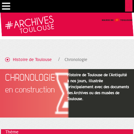
Gestion de vos préférences sur les cookies
Histoire de Toulouse
Chronologie
CHRONOLOGIE
Histoire de Toulouse de l'Antiquité
à nos jours, illustrée
principalement avec des documents
en construction
des Archives ou des musées de
Toulouse.
Thème