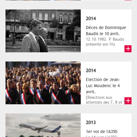
dimanche 21 et 22
novembre,...
2014
Dèces de Dominique
Baudis le 10 avril.
12.10.1982. P. Baudis
présente son fils
Dominique comme
successeur. Place de
Toulouse,...
2014
Election de Jean-
Luc Moudenc le 4
avril.
[Réactions aux
attentats des 7, 8 et 9
janvier 2015]. Place
du Capitole. 8
janvier...
2013
1er vol de l'A350