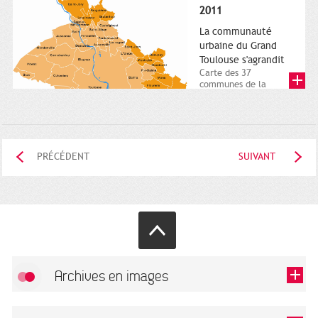
posée. Square
2011
Charles-de-Gaulle.
25...
La communauté
urbaine du Grand
Toulouse s'agrandit
Carte des 37
communes de la
communauté urbaine.
2011. Infographistes
de la Direction de...
PRÉCÉDENT
SUIVANT
Archives en images
Autoriser
FlickR (badge) est désactivé.