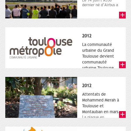
Le 14 juin l’A350
dernier né d’Airbus a
quitté le sol. Patrice
Nin, Photographie...
2012
La communauté
urbaine du Grand
Toulouse devient
communauté
urbaine Toulouse
Le nouveau logotype
de Toulouse
Métropole,
2012
représentant l'anneau
de Moëbius.
Attentats de
Mohammed Merah à
Toulouse et
Montauban en mars.
La plaque en
hommage aux
victimes de Merah est