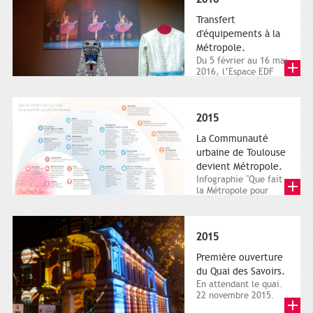
Transfert
d'équipements à la
Métropole.
Du 5 février au 16 mai
2016, l’Espace EDF
Bazacle, le Théâtre et
l’Orchestre national...
2015
La Communauté
urbaine de Toulouse
devient Métropole.
Infographie "Que fait
la Métropole pour
nous ? De la proximité
jusqu'à...
2015
Première ouverture
du Quai des Savoirs.
En attendant le quai.
22 novembre 2015.
Les samedi et