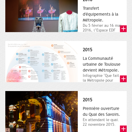
Transfert
d'équipements à la
Métropole.
Du 5 février au 16 mai
2016, l’Espace EDF
Bazacle, le Théâtre et
l’Orchestre national...
2015
La Communauté
urbaine de Toulouse
devient Métropole.
Infographie "Que fait
la Métropole pour
nous ? De la proximité
jusqu'à...
2015
Première ouverture
du Quai des Savoirs.
En attendant le quai.
22 novembre 2015.
Les samedi et