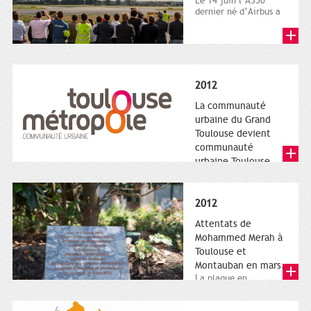
Le 14 juin l’A350
dernier né d’Airbus a
quitté le sol. Patrice
Nin, Photographie...
2012
La communauté
urbaine du Grand
Toulouse devient
communauté
urbaine Toulouse
Le nouveau logotype
de Toulouse
Métropole,
2012
représentant l'anneau
de Moëbius.
Attentats de
Mohammed Merah à
Toulouse et
Montauban en mars.
La plaque en
hommage aux
victimes de Merah est