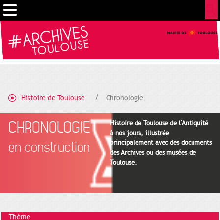
Gestion de vos préférences sur les cookies
Histoire de Toulouse
Chronologie
CHRONOLOGIE
Histoire de Toulouse de l'Antiquité
à nos jours, illustrée
principalement avec des documents
en construction
des Archives ou des musées de
Toulouse.
Thème