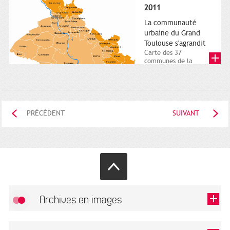
posée. Square
2011
Charles-de-Gaulle.
25...
La communauté
urbaine du Grand
Toulouse s'agrandit
Carte des 37
communes de la
communauté urbaine.
2011. Infographistes
de la Direction de...
PRÉCÉDENT
SUIVANT
Archives en images
Autoriser
FlickR (badge) est désactivé.