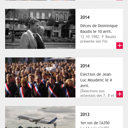
dimanche 21 et 22
novembre,...
2014
Dèces de Dominique
Baudis le 10 avril.
12.10.1982. P. Baudis
présente son fils
Dominique comme
successeur. Place de
Toulouse,...
2014
Election de Jean-
Luc Moudenc le 4
avril.
[Réactions aux
attentats des 7, 8 et 9
janvier 2015]. Place
du Capitole. 8
janvier...
2013
1er vol de l'A350