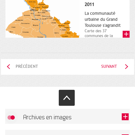
posée. Square
2011
Charles-de-Gaulle.
25...
La communauté
urbaine du Grand
Toulouse s'agrandit
Carte des 37
communes de la
communauté urbaine.
2011. Infographistes
de la Direction de...
PRÉCÉDENT
SUIVANT
Archives en images
Autoriser
FlickR (badge) est désactivé.