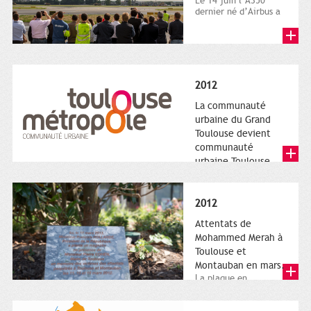
Le 14 juin l’A350
dernier né d’Airbus a
quitté le sol. Patrice
Nin, Photographie...
2012
La communauté
urbaine du Grand
Toulouse devient
communauté
urbaine Toulouse
Le nouveau logotype
de Toulouse
Métropole,
2012
représentant l'anneau
de Moëbius.
Attentats de
Mohammed Merah à
Toulouse et
Montauban en mars.
La plaque en
hommage aux
victimes de Merah est