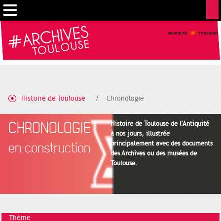
Gestion de vos préférences sur les cookies
Histoire de Toulouse
Chronologie
CHRONOLOGIE
Histoire de Toulouse de l'Antiquité
à nos jours, illustrée
principalement avec des documents
en construction
des Archives ou des musées de
Toulouse.
Thème