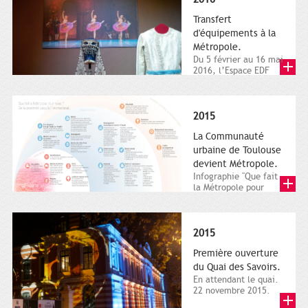
Transfert
d'équipements à la
Métropole.
Du 5 février au 16 mai
2016, l’Espace EDF
Bazacle, le Théâtre et
l’Orchestre national...
2015
La Communauté
urbaine de Toulouse
devient Métropole.
Infographie "Que fait
la Métropole pour
nous ? De la proximité
jusqu'à...
2015
Première ouverture
du Quai des Savoirs.
En attendant le quai.
22 novembre 2015.
Les samedi et