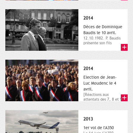
dimanche 21 et 22
novembre,...
2014
Dèces de Dominique
Baudis le 10 avril.
12.10.1982. P. Baudis
présente son fils
Dominique comme
successeur. Place de
Toulouse,...
2014
Election de Jean-
Luc Moudenc le 4
avril.
[Réactions aux
attentats des 7, 8 et 9
janvier 2015]. Place
du Capitole. 8
janvier...
2013
1er vol de l'A350