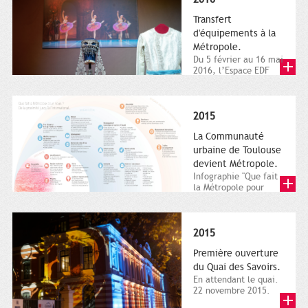
Transfert
d'équipements à la
Métropole.
Du 5 février au 16 mai
2016, l’Espace EDF
Bazacle, le Théâtre et
l’Orchestre national...
2015
La Communauté
urbaine de Toulouse
devient Métropole.
Infographie "Que fait
la Métropole pour
nous ? De la proximité
jusqu'à...
2015
Première ouverture
du Quai des Savoirs.
En attendant le quai.
22 novembre 2015.
Les samedi et