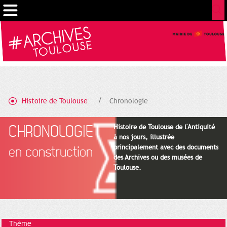
Gestion de vos préférences sur les cookies
Histoire de Toulouse
Chronologie
CHRONOLOGIE
Histoire de Toulouse de l'Antiquité
à nos jours, illustrée
principalement avec des documents
en construction
des Archives ou des musées de
Toulouse.
Thème