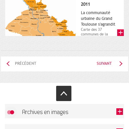
posée. Square
2011
Charles-de-Gaulle.
25...
La communauté
urbaine du Grand
Toulouse s'agrandit
Carte des 37
communes de la
communauté urbaine.
2011. Infographistes
de la Direction de...
PRÉCÉDENT
SUIVANT
Archives en images
Autoriser
FlickR (badge) est désactivé.