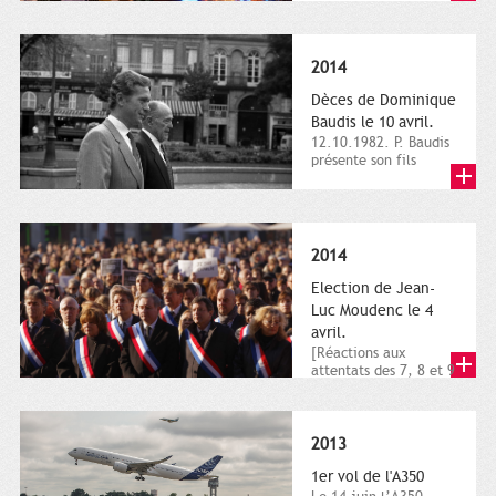
dimanche 21 et 22
novembre,...
2014
Dèces de Dominique
Baudis le 10 avril.
12.10.1982. P. Baudis
présente son fils
Dominique comme
successeur. Place de
Toulouse,...
2014
Election de Jean-
Luc Moudenc le 4
avril.
[Réactions aux
attentats des 7, 8 et 9
janvier 2015]. Place
du Capitole. 8
janvier...
2013
1er vol de l'A350