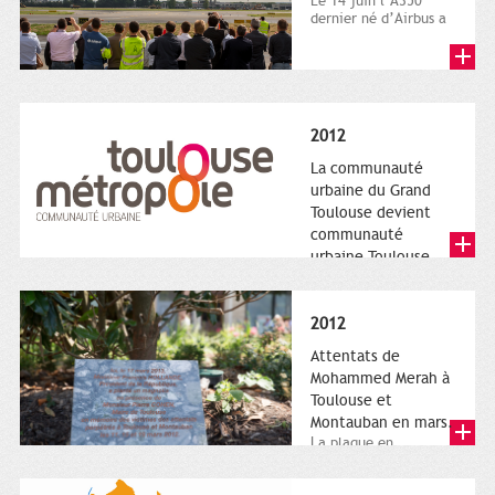
Le 14 juin l’A350
dernier né d’Airbus a
quitté le sol. Patrice
Nin, Photographie...
2012
La communauté
urbaine du Grand
Toulouse devient
communauté
urbaine Toulouse
Le nouveau logotype
de Toulouse
Métropole,
2012
représentant l'anneau
de Moëbius.
Attentats de
Mohammed Merah à
Toulouse et
Montauban en mars.
La plaque en
hommage aux
victimes de Merah est