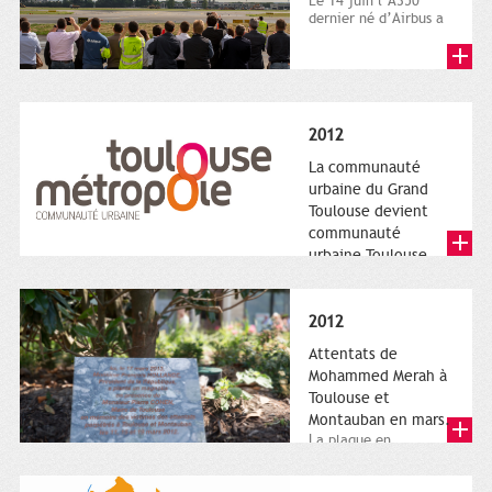
Le 14 juin l’A350
dernier né d’Airbus a
quitté le sol. Patrice
Nin, Photographie...
2012
La communauté
urbaine du Grand
Toulouse devient
communauté
urbaine Toulouse
Le nouveau logotype
de Toulouse
Métropole,
2012
représentant l'anneau
de Moëbius.
Attentats de
Mohammed Merah à
Toulouse et
Montauban en mars.
La plaque en
hommage aux
victimes de Merah est