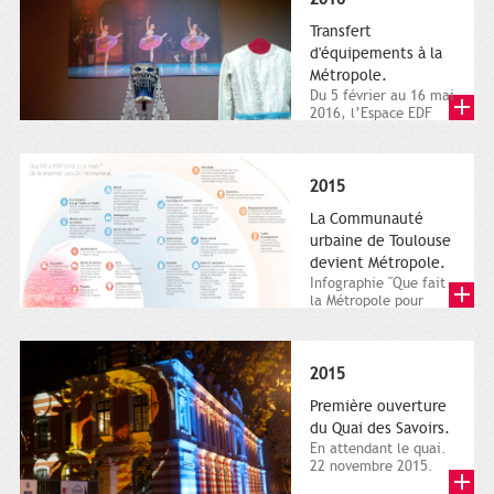
Transfert
d'équipements à la
Métropole.
Du 5 février au 16 mai
2016, l’Espace EDF
Bazacle, le Théâtre et
l’Orchestre national...
2015
La Communauté
urbaine de Toulouse
devient Métropole.
Infographie "Que fait
la Métropole pour
nous ? De la proximité
jusqu'à...
2015
Première ouverture
du Quai des Savoirs.
En attendant le quai.
22 novembre 2015.
Les samedi et