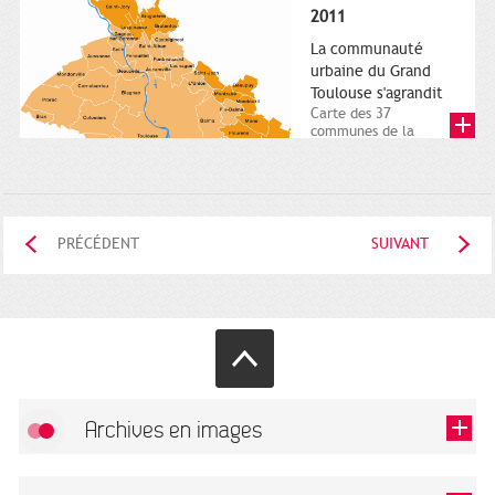
posée. Square
2011
Charles-de-Gaulle.
25...
La communauté
urbaine du Grand
Toulouse s'agrandit
Carte des 37
communes de la
communauté urbaine.
2011. Infographistes
de la Direction de...
PRÉCÉDENT
SUIVANT
Archives en images
Autoriser
FlickR (badge) est désactivé.