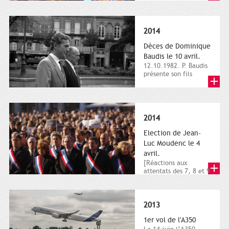
dimanche 21 et 22
novembre,...
2014
Dèces de Dominique
Baudis le 10 avril.
12.10.1982. P. Baudis
présente son fils
Dominique comme
successeur. Place de
Toulouse,...
2014
Election de Jean-
Luc Moudenc le 4
avril.
[Réactions aux
attentats des 7, 8 et 9
janvier 2015]. Place
du Capitole. 8
janvier...
2013
1er vol de l'A350