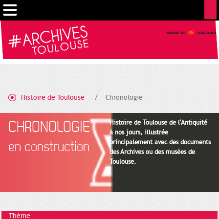
Gestion de vos préférences sur les cookies
Histoire de Toulouse
Chronologie
CHRONOLOGIE
Histoire de Toulouse de l'Antiquité
à nos jours, illustrée
principalement avec des documents
en construction
des Archives ou des musées de
Toulouse.
Thème