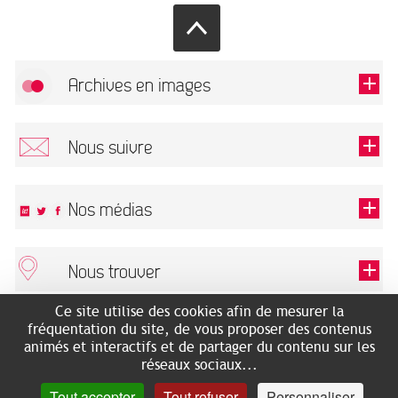
Archives en images
Autoriser
FlickR (badge) est désactivé.
Nous suivre
TOUTES LES IMAGES
Renseigner votre email pour recevoir notre lettre d'information.
Nos médias
Nous trouver
Ce champ est exigé.
OK
Ce site utilise des cookies afin de mesurer la
ARCHIVES MUNICIPALES
RECHERCHES GÉNÉALOGIQUES
fréquentation du site, de vous proposer des contenus
2 rue des Archives
NOUS CONNAÎTRE
animés et interactifs et de partager du contenu sur les
SERVICE ÉDUCATIF
31500 Toulouse
réseaux sociaux...
LES ARCHIVES EN LIGNE
Accès mobilité réduite :
Tout accepter
Tout refuser
Personnaliser