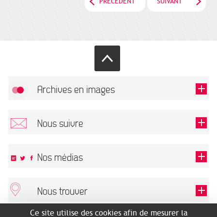
PRÉCÉDENT
SUIVANT
Archives en images
Autoriser
FlickR (badge) est désactivé.
Nous suivre
TOUTES LES IMAGES
Renseigner votre email pour recevoir notre lettre d'information.
Nos médias
Nous trouver
Ce champ est exigé.
OK
Ce site utilise des cookies afin de mesurer la
ARCHIVES MUNICIPALES