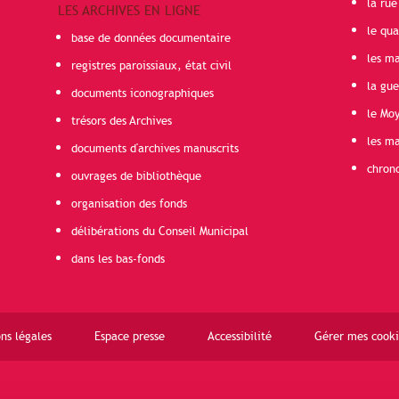
la rue
LES ARCHIVES EN LIGNE
le qua
base de données documentaire
les ma
registres paroissiaux, état civil
la gu
documents iconographiques
le Mo
trésors des Archives
les ma
documents d'archives manuscrits
chron
ouvrages de bibliothèque
organisation des fonds
délibérations du Conseil Municipal
dans les bas-fonds
ns légales
Espace presse
Accessibilité
Gérer mes cooki