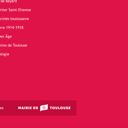
 de Bayard
rtier Saint-Etienne
rchés toulousains
erre 1914-1918
yen Âge
ires de Toulouse
ologie
es