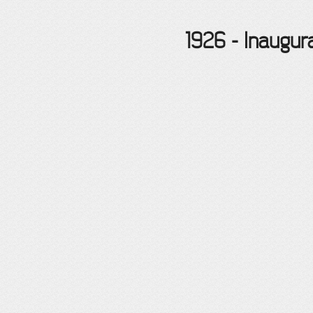
1926
-
Inaugur