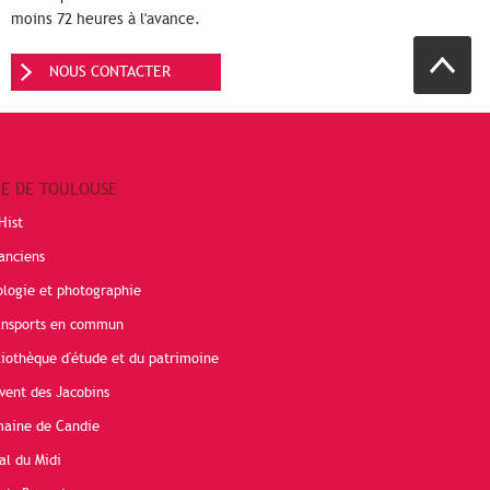
moins 72 heures à l'avance.
NOUS CONTACTER
RE DE TOULOUSE
Hist
anciens
ologie et photographie
ransports en commun
liothèque d'étude et du patrimoine
vent des Jacobins
maine de Candie
al du Midi