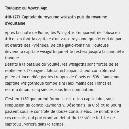
Toulouse au Moyen Âge
418-1271 Capitale du royaume wisigoth puis du royaume
d'Aquitaine
Après la chute de Rome, les Wisigoths s'emparent de Tolosa en
418 et en font la capitale d'un vaste royaume qui s'étend de part
et d'autre des Pyrénées. De cité gallo-romaine, Toulouse
deviendra capitale wisigothique et le restera jusqu'à la conquête
franque.
Défaits à la bataille de Vouillé, les Wisigoths sont forcés de se
replier vers l'Espagne. Tolosa, échappant à leur contrôle, est
pillée et incendiée par les troupes de Clovis en 508. L'ancienne
capitale wisigothique tombe ainsi aux mains des Francs et
restera durant cinq siècles sous leur domination.
C'est en 1189 que prend forme l'institution capitulaire, sous
l'impulsion du comte Raymond V. Désormais, la Cité et le Bourg
passent sous le contrôle de douze consuls élus. Le nombre de
e
ces consuls, qui porteront au début du 14
siècle le titre de
capitouls, variera dans le temps.