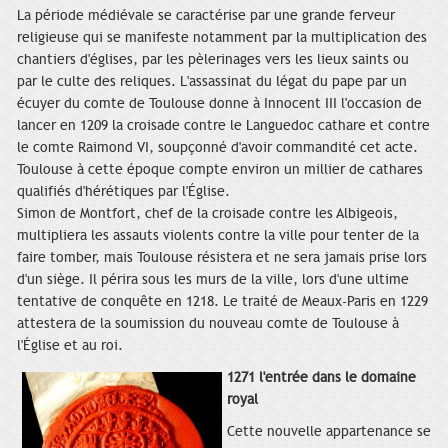
La période médiévale se caractérise par une grande ferveur
religieuse qui se manifeste notamment par la multiplication des
chantiers d'églises, par les pèlerinages vers les lieux saints ou
par le culte des reliques. L'assassinat du légat du pape par un
écuyer du comte de Toulouse donne à Innocent III l'occasion de
lancer en 1209 la croisade contre le Languedoc cathare et contre
le comte Raimond VI, soupçonné d'avoir commandité cet acte.
Toulouse à cette époque compte environ un millier de cathares
qualifiés d'hérétiques par l'Église.
Simon de Montfort, chef de la croisade contre les Albigeois,
multipliera les assauts violents contre la ville pour tenter de la
faire tomber, mais Toulouse résistera et ne sera jamais prise lors
d'un siège. Il périra sous les murs de la ville, lors d'une ultime
tentative de conquête en 1218. Le traité de Meaux-Paris en 1229
attestera de la soumission du nouveau comte de Toulouse à
l'Église et au roi.
1271 l'entrée dans le domaine
royal
Cette nouvelle appartenance se