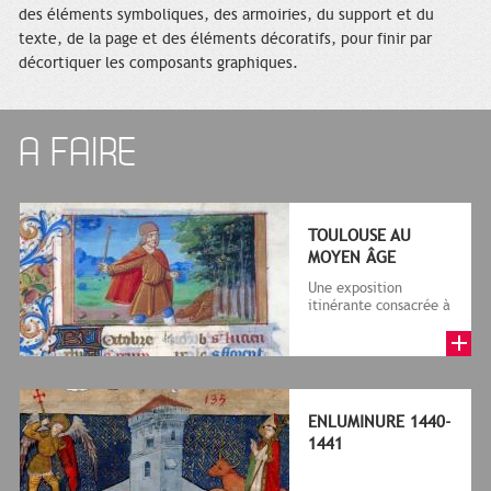
des éléments symboliques, des armoiries, du support et du
texte, de la page et des éléments décoratifs, pour finir par
décortiquer les composants graphiques.
A FAIRE
TOULOUSE AU
MOYEN ÂGE
Une exposition
itinérante consacrée à
Toulouse au Moyen
Âge, des Wisigoths au
siècle d'Or,...
ENLUMINURE 1440-
1441