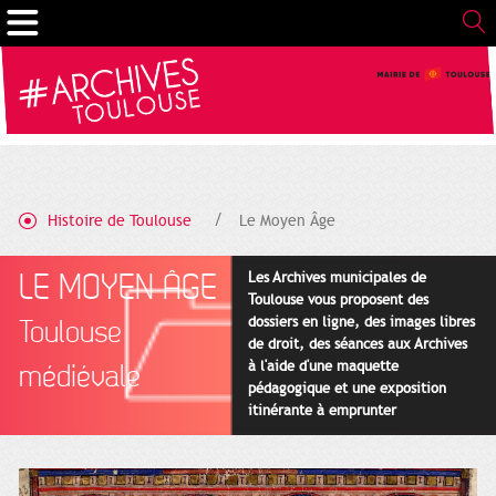
Gestion de vos préférences sur les cookies
Histoire de Toulouse
Le Moyen Âge
LE MOYEN ÂGE
Les Archives municipales de
Toulouse vous proposent des
dossiers en ligne, des images libres
Toulouse
de droit, des séances aux Archives
à l'aide d'une maquette
médiévale
pédagogique et une exposition
itinérante à emprunter
gratuitement.