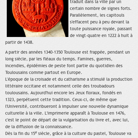
traduit dans la ville par un
certain nombre de signes forts.
Parallèlement, les capitouls
s'effacent peu à peu devant la
toute puissance royale, passant
de vingt-quatre en 1222 à huit à
partir de 1438.
A partir des années 1340-1350 Toulouse est frappée, pendant un
long siècle, par les fléaux du temps. Famines, guerres,
incendies, épidémies de peste font partie du quotidien des
Toulousains comme partout en Europe.
L'époque de la croisade et du catharisme a stimulé la production
littéraire occitane et notamment celle des troubadours
toulousains. Aujourd'hui encore les Jeux floraux, fondés en
1323, perpétuent cette tradition. Ceux-ci, de même que
l'Université, contribueront à impulser une nouvelle dynamique
culturelle à la ville. L'imprimerie apparaît à Toulouse en 1476,
c'est le point de départ de la vulgarisation du livre et, avec lui,
de la diffusion de la connaissance.
e
Dès la fin du 15
siècle, grâce à la culture du pastel, Toulouse va