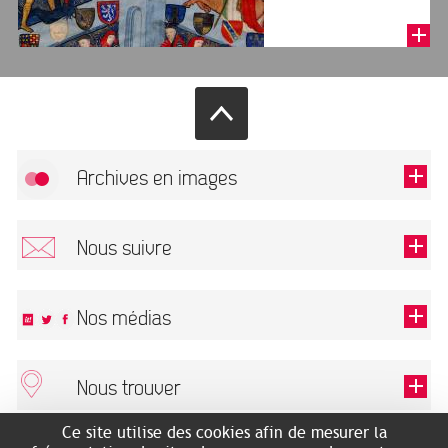
Archives en images
Autoriser
FlickR (badge) est désactivé.
Nous suivre
TOUTES LES IMAGES
Renseigner votre email pour recevoir notre lettre d'information.
Nos médias
Nous trouver
Ce champ est exigé.
OK
Ce site utilise des cookies afin de mesurer la
ARCHIVES MUNICIPALES