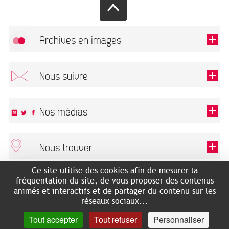
Archives en images
Autoriser
FlickR (badge) est désactivé.
Nous suivre
TOUTES LES IMAGES
Renseigner votre email pour recevoir notre lettre d'information.
Nos médias
Nous trouver
Ce champ est exigé.
OK
Ce site utilise des cookies afin de mesurer la
ARCHIVES MUNICIPALES
RECHERCHES GÉNÉALOGIQUES
fréquentation du site, de vous proposer des contenus
2 rue des Archives
NOUS CONNAÎTRE
animés et interactifs et de partager du contenu sur les
SERVICE ÉDUCATIF
31500 Toulouse
réseaux sociaux...
LES ARCHIVES EN LIGNE
Accès mobilité réduite :
Tout accepter
Tout refuser
Personnaliser
HISTOIRE DE TOULOUSE
7 avenue de Bellevue