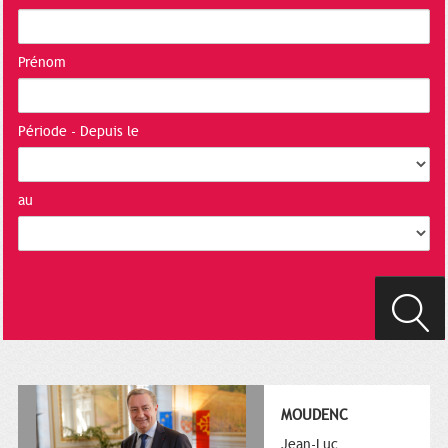
Prénom
Période - Depuis le
au
MOUDENC
Jean-Luc