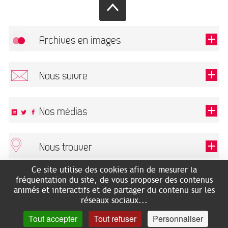
Archives en images
Autoriser
FlickR (badge) est désactivé.
Nous suivre
TOUTES LES IMAGES
Renseigner votre email pour recevoir notre lettre d'information.
Nos médias
Nous trouver
Ce champ est exigé.
OK
Ce site utilise des cookies afin de mesurer la
ARCHIVES MUNICIPALES
RECHERCHES GÉNÉALOGIQUES
fréquentation du site, de vous proposer des contenus
2 rue des Archives
NOUS CONNAÎTRE
animés et interactifs et de partager du contenu sur les
SERVICE ÉDUCATIF
31500 Toulouse
réseaux sociaux...
LES ARCHIVES EN LIGNE
Accès mobilité réduite :
Tout accepter
Tout refuser
Personnaliser
HISTOIRE DE TOULOUSE
7 avenue de Bellevue