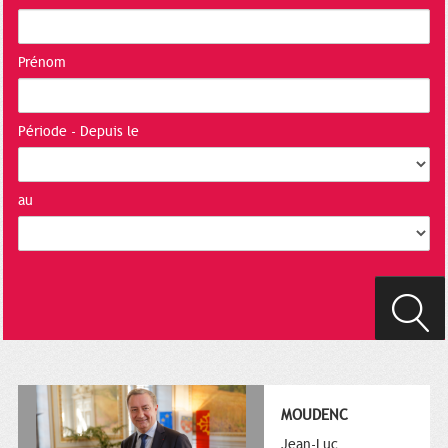
Prénom
Période - Depuis le
au
MOUDENC
Jean-Luc