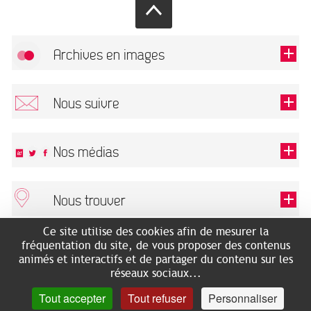
Archives en images
Autoriser
FlickR (badge) est désactivé.
Nous suivre
TOUTES LES IMAGES
Renseigner votre email pour recevoir notre lettre d'information.
Nos médias
Nous trouver
Ce champ est exigé.
OK
Ce site utilise des cookies afin de mesurer la
ARCHIVES MUNICIPALES
RECHERCHES GÉNÉALOGIQUES
fréquentation du site, de vous proposer des contenus
2 rue des Archives
NOUS CONNAÎTRE
animés et interactifs et de partager du contenu sur les
SERVICE ÉDUCATIF
31500 Toulouse
réseaux sociaux...
LES ARCHIVES EN LIGNE
Accès mobilité réduite :
Tout accepter
Tout refuser
Personnaliser
HISTOIRE DE TOULOUSE
7 avenue de Bellevue