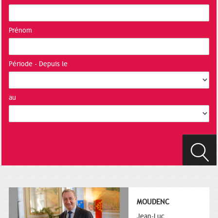
Prénom
Période - Depuis le
au
MOUDENC
Jean-Luc