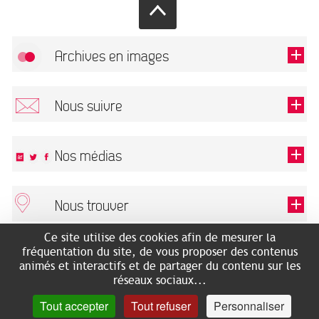
Archives en images
Autoriser
FlickR (badge) est désactivé.
Nous suivre
TOUTES LES IMAGES
Renseigner votre email pour recevoir notre lettre d'information.
Nos médias
Nous trouver
Ce champ est exigé.
OK
Ce site utilise des cookies afin de mesurer la
ARCHIVES MUNICIPALES
RECHERCHES GÉNÉALOGIQUES
fréquentation du site, de vous proposer des contenus
2 rue des Archives
NOUS CONNAÎTRE
animés et interactifs et de partager du contenu sur les
SERVICE ÉDUCATIF
31500 Toulouse
réseaux sociaux...
LES ARCHIVES EN LIGNE
Accès mobilité réduite :
Tout accepter
Tout refuser
Personnaliser
HISTOIRE DE TOULOUSE
7 avenue de Bellevue