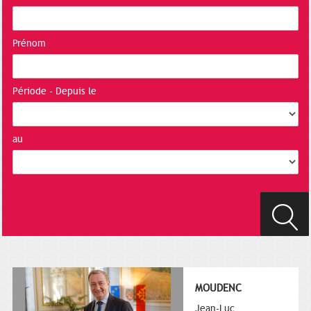
Prénom
Période - Depuis le
au
MOUDENC
Jean-Luc