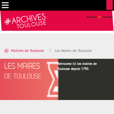
Gestion de vos préférences sur les cookies
Histoire de Toulouse
Les Maires de Toulouse
LES MAIRES
Retrouvez ici les maires de
Toulouse depuis 1790.
DE TOULOUSE