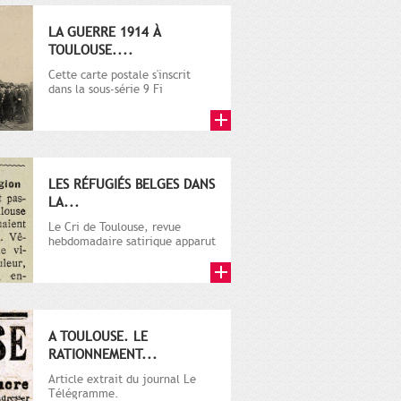
LA GUERRE 1914 À
TOULOUSE....
Cette carte postale s'inscrit
dans la sous-série 9 Fi
comprenant plusieurs milliers
de...
LES RÉFUGIÉS BELGES DANS
LA...
Le Cri de Toulouse, revue
hebdomadaire satirique apparut
en 1906 tout d'abord, puis...
A TOULOUSE. LE
RATIONNEMENT...
Article extrait du journal Le
Télégramme.