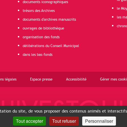
documents iconographiques
le Mo
trésors des Archives
les ma
documents d'archives manuscrits
chron
ouvrages de bibliothèque
organisation des fonds
délibérations du Conseil Municipal
dans les bas-fonds
ns légales
Espace presse
Accessibilité
Gérer mes cooki
ntation du site, de vous proposer des contenus animés et interactif
Tout accepter
Tout refuser
Personnaliser