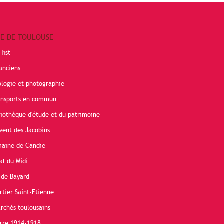
RE DE TOULOUSE
Hist
anciens
ologie et photographie
ransports en commun
liothèque d'étude et du patrimoine
vent des Jacobins
maine de Candie
al du Midi
 de Bayard
rtier Saint-Etienne
rchés toulousains
erre 1914-1918