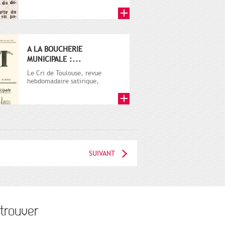
A LA BOUCHERIE
MUNICIPALE :...
Le Cri de Toulouse, revue
hebdomadaire satirique,
apparut en 1906 tout d'abord,
puis...
SUIVANT
trouver