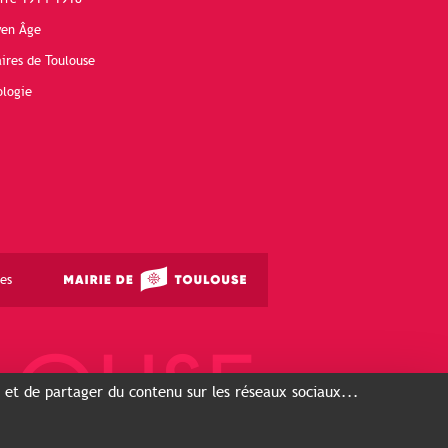
yen Âge
ires de Toulouse
ologie
es
s et de partager du contenu sur les réseaux sociaux...