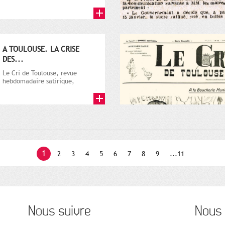
par Vincent Auriol, né à...
A TOULOUSE. LA CRISE
DES...
Le Cri de Toulouse, revue
hebdomadaire satirique,
apparut en 1906 tout d'abord,
puis...
1
2
3
4
5
6
7
8
9
...11
Nous suivre
Nous 