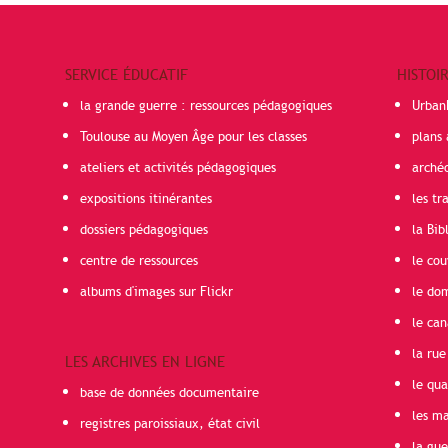
SERVICE ÉDUCATIF
HISTOI
la grande guerre : ressources pédagogiques
Urban
Toulouse au Moyen Âge pour les classes
plans 
ateliers et activités pédagogiques
arché
expositions itinérantes
les t
dossiers pédagogiques
la Bib
centre de ressources
le cou
albums d'images sur Flickr
le do
le can
la rue
LES ARCHIVES EN LIGNE
le qua
base de données documentaire
les ma
registres paroissiaux, état civil
la gu