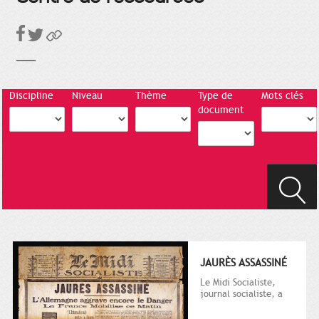
Discipline
Niveau
Thème
Type de
Mots clés
document
JAURÈS ASSASSINÉ
Le Midi Socialiste,
journal socialiste, a
été fondé en 1908 par
Vincent Auriol, né à...