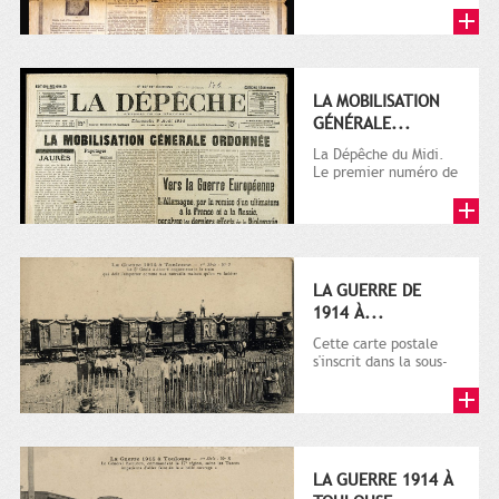
LA MOBILISATION
GÉNÉRALE...
La Dépêche du Midi.
Le premier numéro de
La Dépêche de
Toulouse paraît le 2
octobre...
LA GUERRE DE
1914 À...
Cette carte postale
s'inscrit dans la sous-
série 9 Fi comprenant
plusieurs milliers de...
LA GUERRE 1914 À