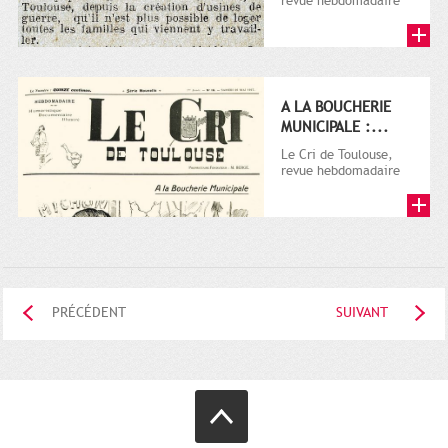
revue hebdomadaire
satirique, apparut en
1906 tout d'abord,
puis...
A LA BOUCHERIE
MUNICIPALE :...
Le Cri de Toulouse,
revue hebdomadaire
satirique, apparut en
1906 tout d'abord,
puis...
PRÉCÉDENT
SUIVANT