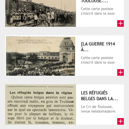
TOULOUSE....
Cette carte postale
s'inscrit dans la sous-
série 9 Fi comprenant
plusieurs milliers de...
[LA GUERRE 1914
À...
Cette carte postale
s'inscrit dans la sous-
série 9 Fi comprenant
plusieurs milliers de...
LES RÉFUGIÉS
BELGES DANS LA...
Le Cri de Toulouse,
revue hebdomadaire
satirique apparut en
1906 tout d'abord,
puis...