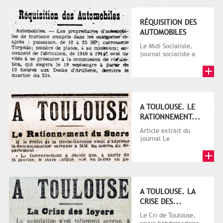
RÉQUISITION DES
AUTOMOBILES
Le Midi Socialiste,
journal socialiste a
été fondé en 1908 par
Vincent Auriol, né à...
A TOULOUSE. LE
RATIONNEMENT...
Article extrait du
journal Le
Télégramme.
A TOULOUSE. LA
CRISE DES...
Le Cri de Toulouse,