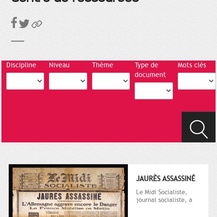
Discipline
Niveau
Thème
Type de
Mots clés
document
JAURÈS ASSASSINÉ
Le Midi Socialiste,
journal socialiste, a
été fondé en 1908 par
Vincent Auriol, né à...