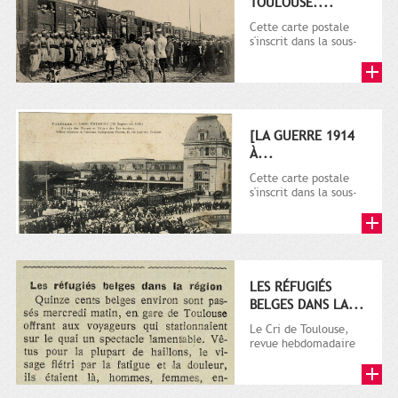
TOULOUSE....
Cette carte postale
s'inscrit dans la sous-
série 9 Fi comprenant
plusieurs milliers de...
[LA GUERRE 1914
À...
Cette carte postale
s'inscrit dans la sous-
série 9 Fi comprenant
plusieurs milliers de...
LES RÉFUGIÉS
BELGES DANS LA...
Le Cri de Toulouse,
revue hebdomadaire
satirique apparut en
1906 tout d'abord,
puis...