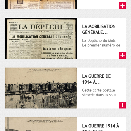
LA MOBILISATION
GÉNÉRALE...
La Dépêche du Midi.
Le premier numéro de
La Dépêche de
Toulouse paraît le 2
octobre...
LA GUERRE DE
1914 À...
Cette carte postale
s'inscrit dans la sous-
série 9 Fi comprenant
plusieurs milliers de...
LA GUERRE 1914 À