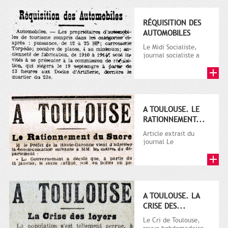
RÉQUISITION DES
AUTOMOBILES
Le Midi Socialiste,
journal socialiste a
été fondé en 1908 par
Vincent Auriol, né à...
A TOULOUSE. LE
RATIONNEMENT...
Article extrait du
journal Le
Télégramme.
A TOULOUSE. LA
CRISE DES...
Le Cri de Toulouse,