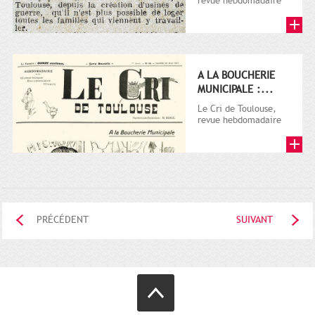
revue hebdomadaire
satirique, apparut en
1906 tout d'abord,
puis...
A LA BOUCHERIE
MUNICIPALE :...
Le Cri de Toulouse,
revue hebdomadaire
satirique, apparut en
1906 tout d'abord,
puis...
PRÉCÉDENT
SUIVANT