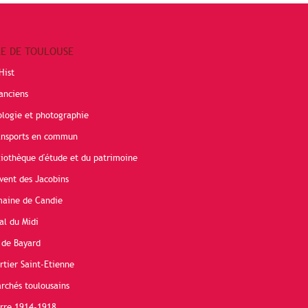
RE DE TOULOUSE
Hist
anciens
ologie et photographie
ransports en commun
liothèque d'étude et du patrimoine
vent des Jacobins
maine de Candie
al du Midi
 de Bayard
rtier Saint-Etienne
rchés toulousains
erre 1914-1918