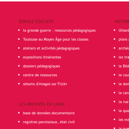
SERVICE ÉDUCATIF
HISTOI
la grande guerre : ressources pédagogiques
Urban
Toulouse au Moyen Âge pour les classes
plans 
ateliers et activités pédagogiques
arché
expositions itinérantes
les t
dossiers pédagogiques
la Bib
centre de ressources
le cou
albums d'images sur Flickr
le do
le can
la rue
LES ARCHIVES EN LIGNE
le qua
base de données documentaire
les ma
registres paroissiaux, état civil
la gu