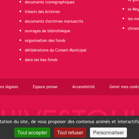
documents iconographiques
le Mo
trésors des Archives
les ma
documents d'archives manuscrits
chron
ouvrages de bibliothèque
organisation des fonds
délibérations du Conseil Municipal
dans les bas-fonds
ns légales
Espace presse
Accessibilité
Gérer mes cooki
ntation du site, de vous proposer des contenus animés et interactif
Tout accepter
Tout refuser
Personnaliser