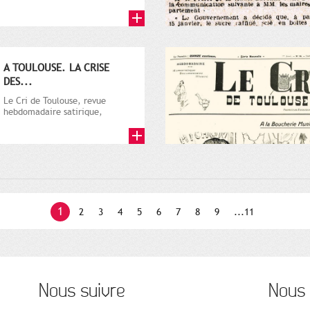
par Vincent Auriol, né à...
A TOULOUSE. LA CRISE
DES...
Le Cri de Toulouse, revue
hebdomadaire satirique,
apparut en 1906 tout d'abord,
puis...
1
2
3
4
5
6
7
8
9
...11
Nous suivre
Nous 