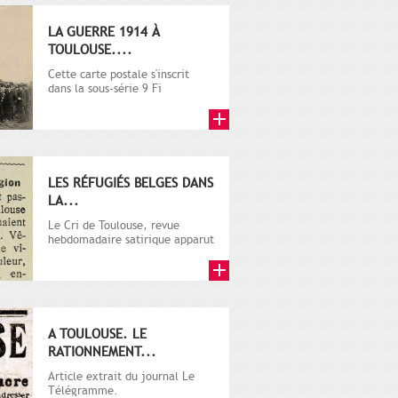
LA GUERRE 1914 À
TOULOUSE....
Cette carte postale s'inscrit
dans la sous-série 9 Fi
comprenant plusieurs milliers
de...
LES RÉFUGIÉS BELGES DANS
LA...
Le Cri de Toulouse, revue
hebdomadaire satirique apparut
en 1906 tout d'abord, puis...
A TOULOUSE. LE
RATIONNEMENT...
Article extrait du journal Le
Télégramme.