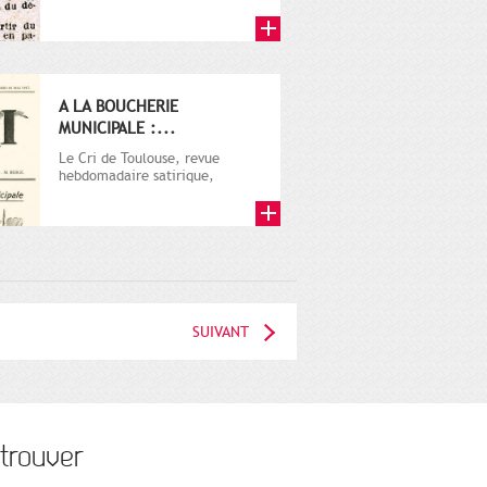
A LA BOUCHERIE
MUNICIPALE :...
Le Cri de Toulouse, revue
hebdomadaire satirique,
apparut en 1906 tout d'abord,
puis...
SUIVANT
trouver