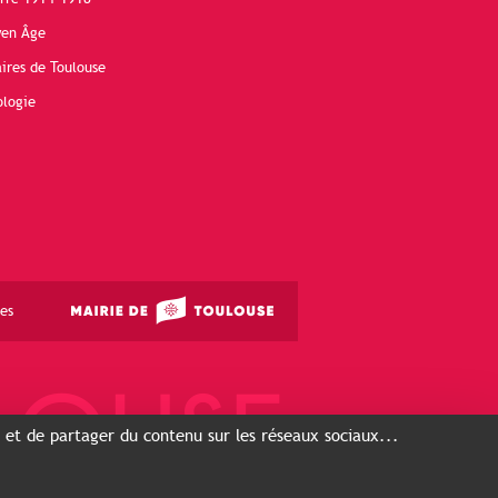
yen Âge
ires de Toulouse
ologie
es
s et de partager du contenu sur les réseaux sociaux...