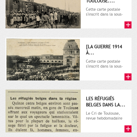
TOULOUSE....
Cette carte postale
s'inscrit dans la sous-
série 9 Fi comprenant
plusieurs milliers de...
[LA GUERRE 1914
À...
Cette carte postale
s'inscrit dans la sous-
série 9 Fi comprenant
plusieurs milliers de...
LES RÉFUGIÉS
BELGES DANS LA...
Le Cri de Toulouse,
revue hebdomadaire
satirique apparut en
1906 tout d'abord,
puis...