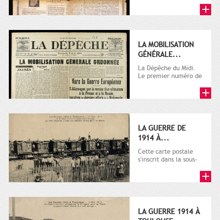
LA MOBILISATION
GÉNÉRALE...
La Dépêche du Midi.
Le premier numéro de
La Dépêche de
Toulouse paraît le 2
octobre...
LA GUERRE DE
1914 À...
Cette carte postale
s'inscrit dans la sous-
série 9 Fi comprenant
plusieurs milliers de...
LA GUERRE 1914 À