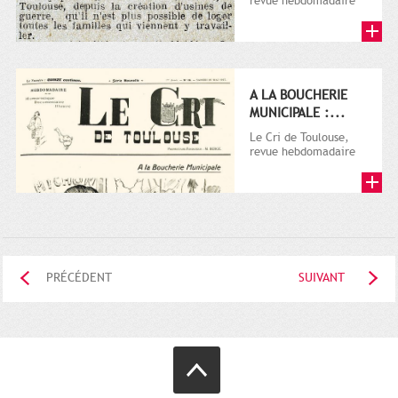
revue hebdomadaire
satirique, apparut en
1906 tout d'abord,
puis...
A LA BOUCHERIE
MUNICIPALE :...
Le Cri de Toulouse,
revue hebdomadaire
satirique, apparut en
1906 tout d'abord,
puis...
PRÉCÉDENT
SUIVANT