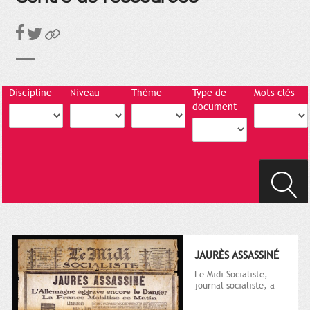
Discipline
Niveau
Thème
Type de
Mots clés
document
JAURÈS ASSASSINÉ
Le Midi Socialiste,
journal socialiste, a
été fondé en 1908 par
Vincent Auriol, né à...