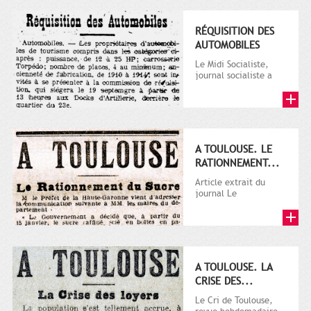
RÉQUISITION DES
AUTOMOBILES
Le Midi Socialiste,
journal socialiste a
été fondé en 1908 par
Vincent Auriol, né à...
A TOULOUSE. LE
RATIONNEMENT...
Article extrait du
journal Le
Télégramme.
A TOULOUSE. LA
CRISE DES...
Le Cri de Toulouse,