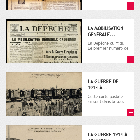
LA MOBILISATION
GÉNÉRALE...
La Dépêche du Midi.
Le premier numéro de
La Dépêche de
Toulouse paraît le 2
octobre...
LA GUERRE DE
1914 À...
Cette carte postale
s'inscrit dans la sous-
série 9 Fi comprenant
plusieurs milliers de...
LA GUERRE 1914 À