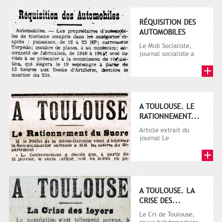
RÉQUISITION DES
AUTOMOBILES
Le Midi Socialiste,
journal socialiste a
été fondé en 1908 par
Vincent Auriol, né à...
A TOULOUSE. LE
RATIONNEMENT...
Article extrait du
journal Le
Télégramme.
A TOULOUSE. LA
CRISE DES...
Le Cri de Toulouse,