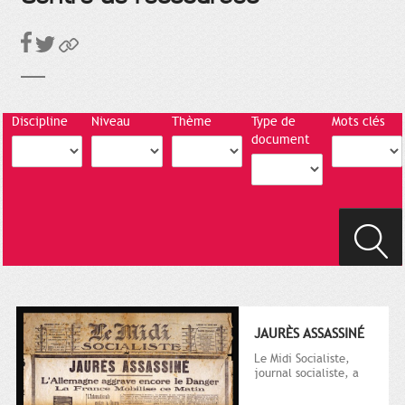
Discipline
Niveau
Thème
Type de
Mots clés
document
JAURÈS ASSASSINÉ
Le Midi Socialiste,
journal socialiste, a
été fondé en 1908 par
Vincent Auriol, né à...