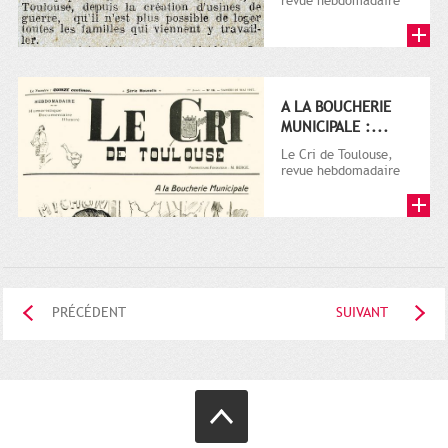
revue hebdomadaire
satirique, apparut en
1906 tout d'abord,
puis...
A LA BOUCHERIE
MUNICIPALE :...
Le Cri de Toulouse,
revue hebdomadaire
satirique, apparut en
1906 tout d'abord,
puis...
PRÉCÉDENT
SUIVANT