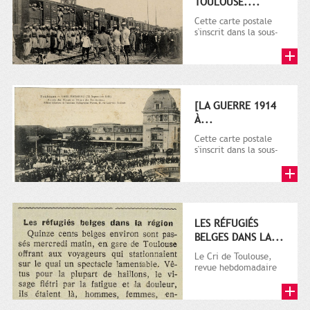
TOULOUSE....
Cette carte postale
s'inscrit dans la sous-
série 9 Fi comprenant
plusieurs milliers de...
[LA GUERRE 1914
À...
Cette carte postale
s'inscrit dans la sous-
série 9 Fi comprenant
plusieurs milliers de...
LES RÉFUGIÉS
BELGES DANS LA...
Le Cri de Toulouse,
revue hebdomadaire
satirique apparut en
1906 tout d'abord,
puis...